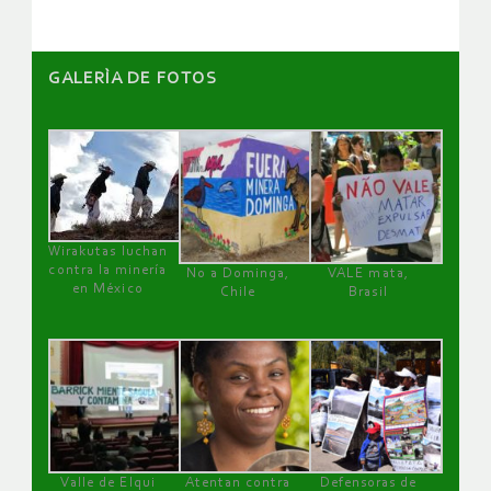
GALERÌA DE FOTOS
Wirakutas luchan
contra la minería
No a Dominga,
VALE mata,
en México
Chile
Brasil
Valle de Elqui
Atentan contra
Defensoras de