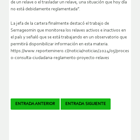
de un relave o el trasladar un relave, una situación que hoy día
no está debidamente reglamentada”.
La jefa de la cartera finalmente destacó el trabajo de
Sernageomin que monitorea los relaves activos e inactivos en
el país y señaló que se está trabajando en un observatorio que
permitirá disponibilizar información en esta materia.
https://www.reporteminero.cl/noticia/noticias/2024/05/proces
o-consulta-ciudadana-reglamento-proyecto-relaves
Navegador
ENTRADA ANTERIOR
ENTRADA SIGUIENTE
de
artículos