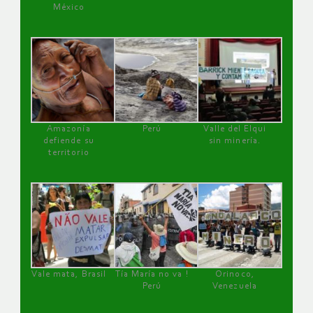
México
Amazonía
Perú
Valle del Elqui
defiende su
sin minería.
territorio
Vale mata, Brasil
Tía María no va !
Orinoco,
Perú
Venezuela