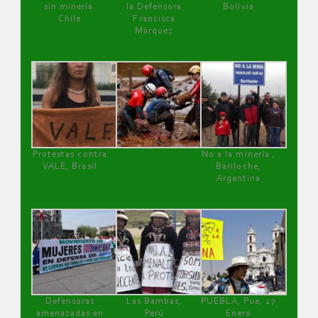
sin minería.
la Defensora
Bolivia
Chile
Francisca
Márquez
Protestas contra
No a la minería ,
VALE, Brasil
Bariloche,
Argentina
Defensoras
Las Bambas,
PUEBLA, Pue, 27
amenazadas en
Perú
Enero