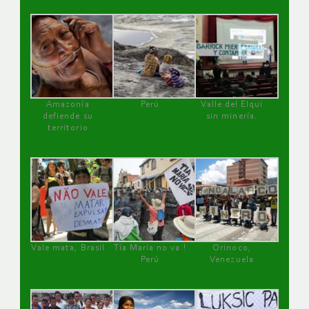
Amazonía
Perú
Valle del Elqui
defiende su
sin minería.
territorio
Vale mata, Brasil
Tía María no va !
Orinoco,
Perú
Venezuela