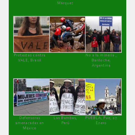
Márquez
Protestas contra
No a la minería ,
VALE, Brasil
Bariloche,
Argentina
Defensoras
Las Bambas,
PUEBLA, Pue, 27
amenazadas en
Perú
Enero
México