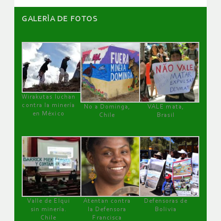
GALERÌA DE FOTOS
Wirakutas luchan
contra la minería
No a Dominga,
VALE mata,
en México
Chile
Brasil
Valle de Elqui
Atentan contra
Defensoras de
sin minería.
la Defensora
Bolivia
Chile
Francisca