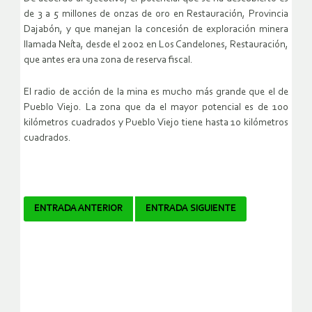
de 3 a 5 millones de onzas de oro en Restauración, Provincia
Dajabón, y que manejan la concesión de exploración minera
llamada Neíta, desde el 2002 en Los Candelones, Restauración,
que antes era una zona de reserva fiscal.
El radio de acción de la mina es mucho más grande que el de
Pueblo Viejo. La zona que da el mayor potencial es de 100
kilómetros cuadrados y Pueblo Viejo tiene hasta 10 kilómetros
cuadrados.
Navegador
ENTRADA ANTERIOR
ENTRADA SIGUIENTE
de
artículos