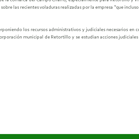
 la comarca del Campo Charro, especialmente para Retortillo y Villa
 sobre las recientes voladuras realizadas por la empresa “que inclus
oniendo los recursos administrativos y judiciales necesarios en 
corporación municipal de Retortillo y se estudian acciones judicial