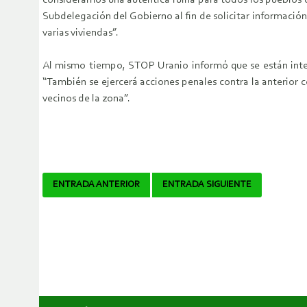
consideramos una auténtica ruina para todos los pueblos de
Subdelegación del Gobierno al fin de solicitar información
varias viviendas”.
Al mismo tiempo, STOP Uranio informó que se están interp
“También se ejercerá acciones penales contra la anterior 
vecinos de la zona”.
Navegador
ENTRADA ANTERIOR
ENTRADA SIGUIENTE
de
artículos