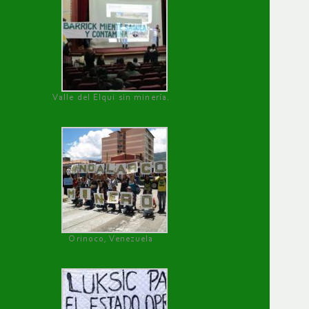
Valle del Elqui sin minería.
Orinoco, Venezuela