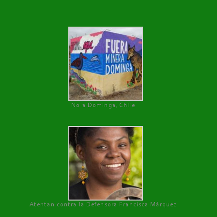
No a Dominga, Chile
Atentan contra la Defensora Francisca Márquez