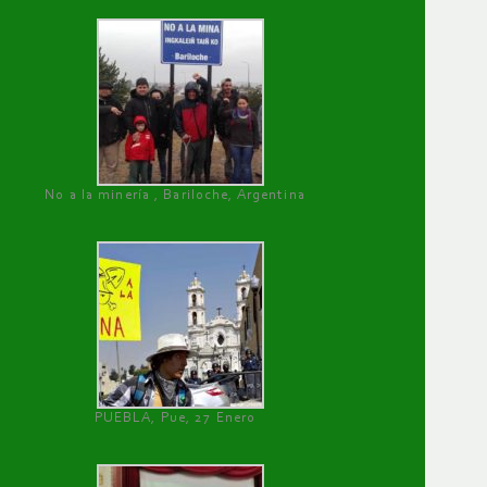
No a la minería , Bariloche, Argentina
PUEBLA, Pue, 27 Enero