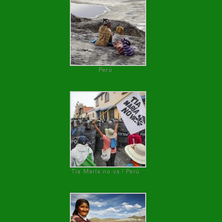
Perú
Tía María no va ! Perú