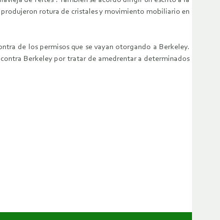
vieja de Yeltes”. También se acordó dirigir un escrito a la
o produjeron rotura de cristales y movimiento mobiliario en
contra de los permisos que se vayan otorgando a Berkeley.
es contra Berkeley por tratar de amedrentar a determinados