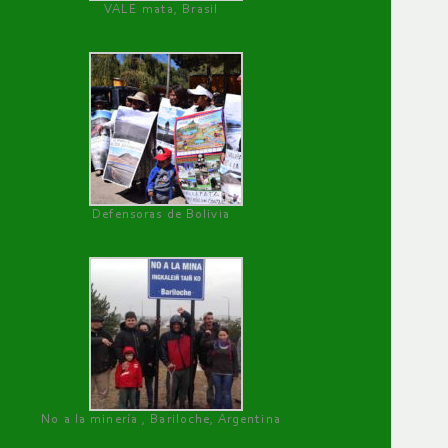
VALE mata, Brasil
Defensoras de Bolivia
No a la minería , Bariloche, Argentina