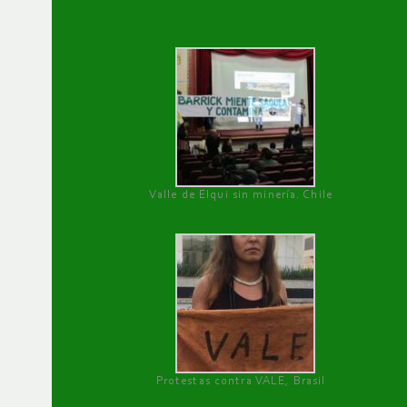
Valle de Elqui sin minería. Chile
Protestas contra VALE, Brasil