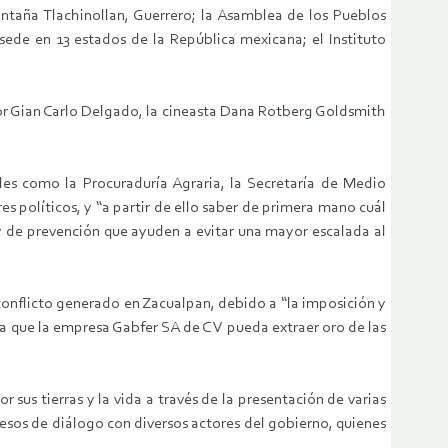
taña Tlachinollan, Guerrero; la Asamblea de los Pueblos
sede en 13 estados de la República mexicana; el Instituto
ador Gian Carlo Delgado, la cineasta Dana Rotberg Goldsmith
les como la Procuraduría Agraria, la Secretaría de Medio
 políticos, y “a partir de ello saber de primera mano cuál
y de prevención que ayuden a evitar una mayor escalada al
onflicto generado en Zacualpan, debido a “la imposición y
ra que la empresa Gabfer SA de C V pueda extraer oro de las
us tierras y la vida a través de la presentación de varias
esos de diálogo con diversos actores del gobierno, quienes