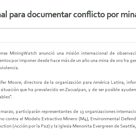
al para documentar conflicto por min
ense MiningWatch anunció una misión internacional de observa
tentos por imponer desde hace más de un año una mina de oro ha gen
violencia.
fer Moore, directora de la organización para América Latina, info
ave situación que ha prevalecido en Zacualpan, y de ser posible ayud
ables”.
de marzo, participarán representantes de 13 organizaciones internac
 contra el Modelo Extractivo Minero (M4), Environmental Defender
ction (Acción por la Paz) y la Iglesia Menonita Evergreen de Seattle