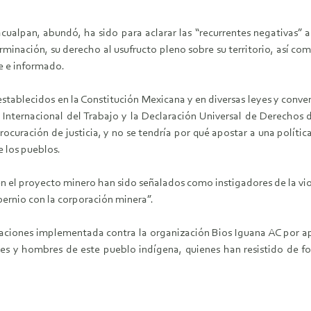
cualpan, abundó, ha sido para aclarar las “recurrentes negativas” 
minación, su derecho al usufructo pleno sobre su territorio, así com
e e informado.
establecidos en la Constitución Mexicana y en diversas leyes y conve
n Internacional del Trabajo y la Declaración Universal de Derechos 
procuración de justicia, y no se tendría por qué apostar a una pol
e los pueblos.
l proyecto minero han sido señalados como instigadores de la violen
bernio con la corporación minera”.
iones implementada contra la organización Bios Iguana AC por ap
res y hombres de este pueblo indígena, quienes han resistido de fo