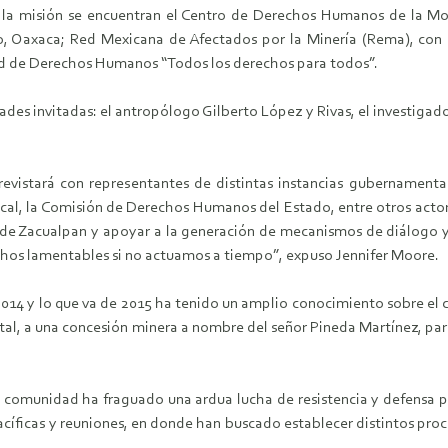
 la misión se encuentran el Centro de Derechos Humanos de la Mon
rio, Oaxaca; Red Mexicana de Afectados por la Minería (Rema), con 
Red de Derechos Humanos “Todos los derechos para todos”.
dades invitadas: el antropólogo Gilberto López y Rivas, el investig
revistará con representantes de distintas instancias gubernamenta
al, la Comisión de Derechos Humanos del Estado, entre otros actores
a de Zacualpan y apoyar a la generación de mecanismos de diálogo 
chos lamentables si no actuamos a tiempo”, expuso Jennifer Moore.
014 y lo que va de 2015 ha tenido un amplio conocimiento sobre el c
tatal, a una concesión minera a nombre del señor Pineda Martínez, pa
comunidad ha fraguado una ardua lucha de resistencia y defensa por s
íficas y reuniones, en donde han buscado establecer distintos proc