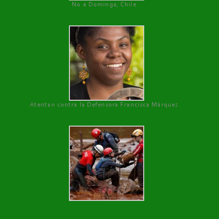
No a Dominga, Chile
Atentan contra la Defensora Francisca Márquez