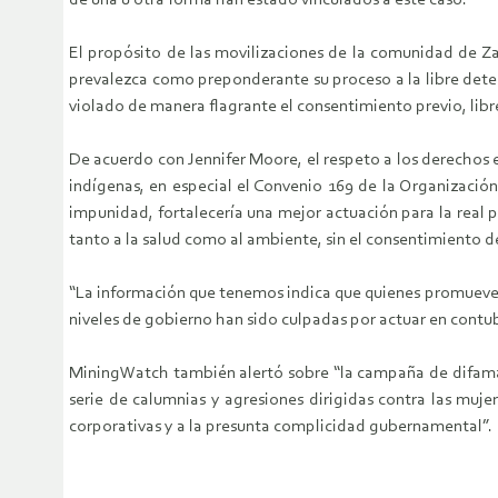
de una u otra forma han estado vinculados a este caso.
El propósito de las movilizaciones de la comunidad de Za
prevalezca como preponderante su proceso a la libre deter
violado de manera flagrante el consentimiento previo, libr
De acuerdo con Jennifer Moore, el respeto a los derechos 
indígenas, en especial el Convenio 169 de la Organizació
impunidad, fortalecería una mejor actuación para la real 
tanto a la salud como al ambiente, sin el consentimiento d
“La información que tenemos indica que quienes promueven e
niveles de gobierno han sido culpadas por actuar en contu
MiningWatch también alertó sobre “la campaña de difamac
serie de calumnias y agresiones dirigidas contra las muje
corporativas y a la presunta complicidad gubernamental”.