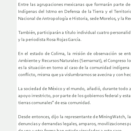
Entre las agrupaciones mexicanas que formarán parte de
Indígenas del Istmo en Defensa de la Tierra y el Territo
Nacional de Antropología e Historia, sede Morelos, y la 
También, participarán a título individual cuatro personali
y la periodista Rosa Rojas García.
En el estado de Colima, la misión de observación se ent
Ambiente y Recursos Naturales (Semarnat), el Congreso loc
es la situación en torno al caso de la comunidad indígen
conflicto, misma que ya vislumbramos se avecina y con he
La sociedad de México y el mundo, añadió, durante todo 2
apoyo irrestricto, por parte de los gobiernos federal y es
tierras comunales” de esa comunidad.
Desde entonces, dijo la representante de MiningWatch, la 
denuncias y demandas legales, amparos, movilizaciones pac