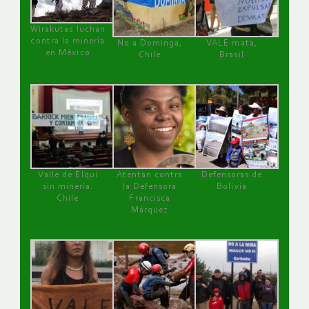
Wirakutas luchan
contra la minería
No a Dominga,
VALE mata,
en México
Chile
Brasil
Valle de Elqui
Atentan contra
Defensoras de
sin minería.
la Defensora
Bolivia
Chile
Francisca
Márquez