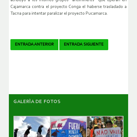
atribuyó a los mismos grupos “antimineros” que operan en
Cajamarca contra el proyecto Conga el haberse trasladado a
Tacna para intentar paralizar el proyecto Pucamarca.
Navegador
ENTRADA ANTERIOR
ENTRADA SIGUIENTE
de
artículos
GALERÌA DE FOTOS