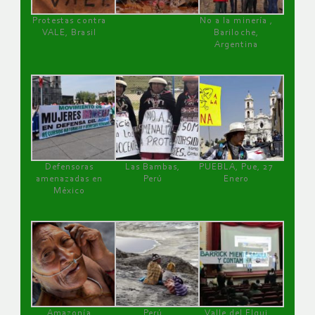
Protestas contra
No a la minería ,
VALE, Brasil
Bariloche,
Argentina
Defensoras
Las Bambas,
PUEBLA, Pue, 27
amenazadas en
Perú
Enero
México
Amazonía
Perú
Valle del Elqui