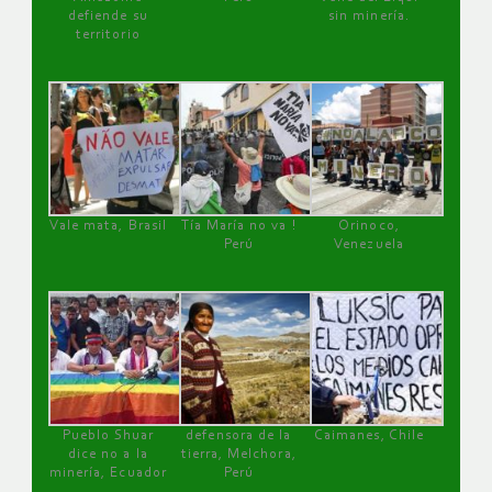
defiende su
sin minería.
territorio
Vale mata, Brasil
Tía María no va !
Orinoco,
Perú
Venezuela
Pueblo Shuar
defensora de la
Caimanes, Chile
dice no a la
tierra, Melchora,
minería, Ecuador
Perú