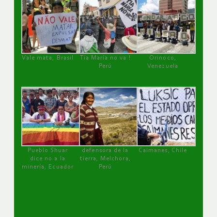
Vale mata, Brasil
Tía María no va !
Orinoco,
Perú
Venezuela
Pueblo Shuar
defensora de la
Caimanes, Chile
dice no a la
tierra, Melchora,
minería, Ecuador
Perú