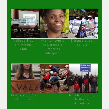
Valle de Elqui
Atentan contra
Defensoras de
sin minería.
la Defensora
Bolivia
Chile
Francisca
Márquez
Protestas contra
No a la minería ,
VALE, Brasil
Bariloche,
Argentina