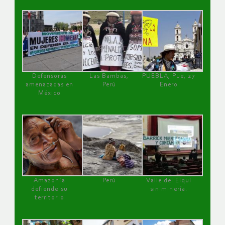
Defensoras
Las Bambas,
PUEBLA, Pue, 27
amenazadas en
Perú
Enero
México
Amazonía
Perú
Valle del Elqui
defiende su
sin minería.
territorio