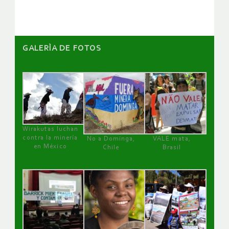
GALERÌA DE FOTOS
Wirakutas luchan
contra la minería
No a Dominga,
VALE mata,
en México
Chile
Brasil