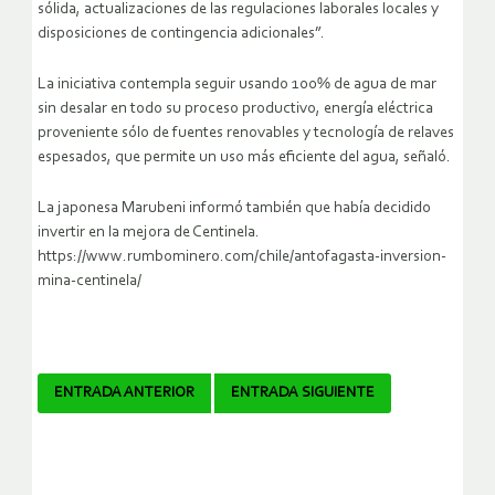
sólida, actualizaciones de las regulaciones laborales locales y
disposiciones de contingencia adicionales”.
La iniciativa contempla seguir usando 100% de agua de mar
sin desalar en todo su proceso productivo, energía eléctrica
proveniente sólo de fuentes renovables y tecnología de relaves
espesados, que permite un uso más eficiente del agua, señaló.
La japonesa Marubeni informó también que había decidido
invertir en la mejora de Centinela.
https://www.rumbominero.com/chile/antofagasta-inversion-
mina-centinela/
Navegador
ENTRADA ANTERIOR
ENTRADA SIGUIENTE
de
artículos