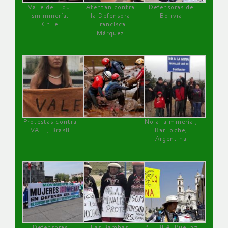
Valle de Elqui
Atentan contra
Defensoras de
sin minería.
la Defensora
Bolivia
Chile
Francisca
Márquez
Protestas contra
No a la minería ,
VALE, Brasil
Bariloche,
Argentina
Defensoras
Las Bambas,
PUEBLA, Pue, 27