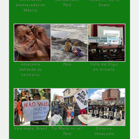
amenazadas en
Perú
Enero
México
Amazonía
Perú
Valle del Elqui
defiende su
sin minería.
territorio
Vale mata, Brasil
Tía María no va !
Orinoco,
Perú
Venezuela