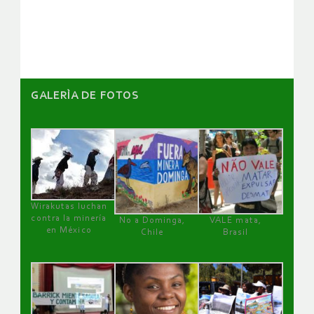
artículos
GALERÌA DE FOTOS
Wirakutas luchan
contra la minería
No a Dominga,
VALE mata,
en México
Chile
Brasil