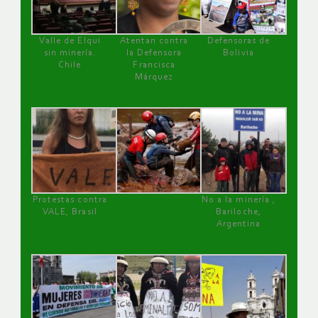
Valle de Elqui
Atentan contra
Defensoras de
sin minería.
la Defensora
Bolivia
Chile
Francisca
Márquez
Protestas contra
No a la minería ,
VALE, Brasil
Bariloche,
Argentina