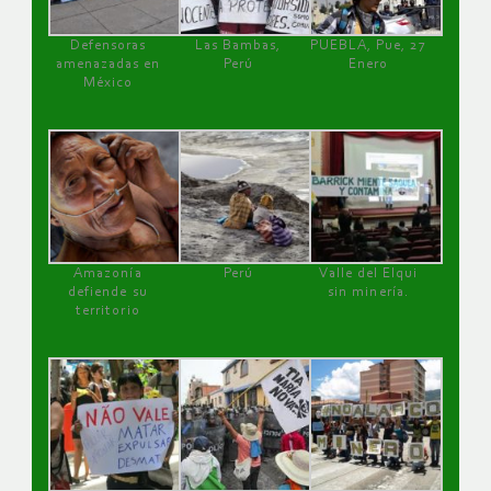
Defensoras
Las Bambas,
PUEBLA, Pue, 27
amenazadas en
Perú
Enero
México
Amazonía
Perú
Valle del Elqui
defiende su
sin minería.
territorio