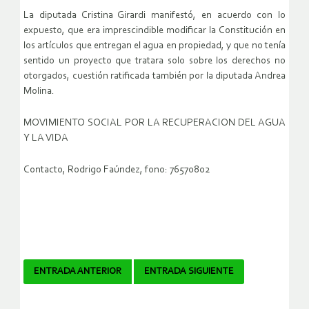
La diputada Cristina Girardi manifestó, en acuerdo con lo
expuesto, que era imprescindible modificar la Constitución en
los artículos que entregan el agua en propiedad, y que no tenía
sentido un proyecto que tratara solo sobre los derechos no
otorgados, cuestión ratificada también por la diputada Andrea
Molina.
MOVIMIENTO SOCIAL POR LA RECUPERACION DEL AGUA
Y LA VIDA
Contacto, Rodrigo Faúndez, fono: 76570802
Navegador
ENTRADA ANTERIOR
ENTRADA SIGUIENTE
de