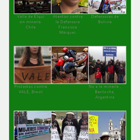
Valle de Elqui
Atentan contra
Defensoras de
sin minería.
la Defensora
Bolivia
Chile
Francisca
Márquez
Protestas contra
No a la minería ,
VALE, Brasil
Bariloche,
Argentina