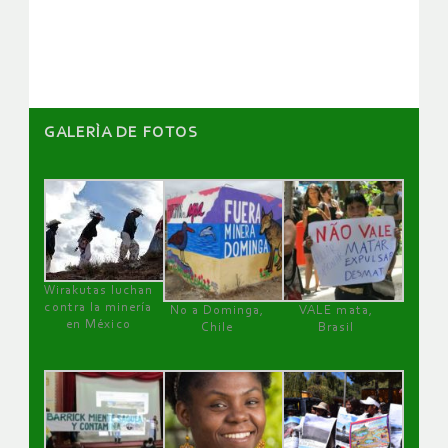
artículos
GALERÌA DE FOTOS
Wirakutas luchan
contra la minería
No a Dominga,
VALE mata,
en México
Chile
Brasil