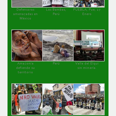
Defensoras
Las Bambas,
PUEBLA, Pue, 27
amenazadas en
Perú
Enero
México
Amazonía
Perú
Valle del Elqui
defiende su
sin minería.
territorio