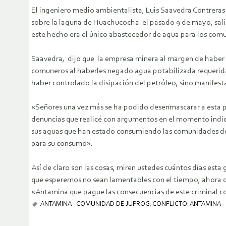
El ingeniero medio ambientalista, Luis Saavedra Contrera
sobre la laguna de Huachucocha el pasado 9 de mayo, salió
este hecho era el único abastecedor de agua para los com
Saavedra, dijo que la empresa minera al margen de haber
comuneros al haberles negado agua potabilizada requerid
haber controlado la disipación del petróleo, sino manifest
«Señores una vez más se ha podido desenmascarar a esta po
denuncias que realicé con argumentos en el momento indic
sus aguas que han estado consumiendo las comunidades de l
para su consumo».
Así de claro son las cosas, miren ustedes cuántos días es
que esperemos no sean lamentables con el tiempo, ahora qu
«Antamina que pague las consecuencias de este criminal 
ANTAMINA - COMUNIDAD DE JUPROG
,
CONFLICTO: ANTAMINA 