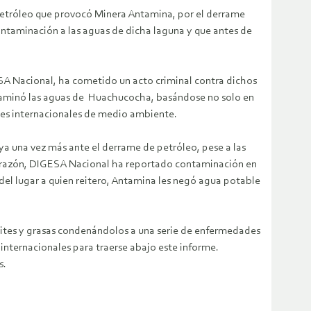
petróleo que provocó Minera Antamina, por el derrame
ntaminación a las aguas de dicha laguna y que antes de
A Nacional, ha cometido un acto criminal contra dichos
taminó las aguas de Huachucocha, basándose no solo en
eyes internacionales de medio ambiente.
a una vez más ante el derrame de petróleo, pese a las
n razón, DIGESA Nacional ha reportado contaminación en
el lugar a quien reitero, Antamina les negó agua potable
ceites y grasas condenándolos a una serie de enfermedades
nternacionales para traerse abajo este informe.
s.