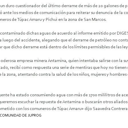
s un duro cuestionador del último derrame de más de 20 galones de 
 ante los medios de comunicación para reiterar su denuncia de la co
uneros de Túpac Amaru y Pichui en la zona de San Marcos.
 contaminado dichas aguas de acuerdo al informe emitido por DIGES
a luego del accidente, alegando que el derrame de petróleo no con
ar que dicho derrame está dentro de los límites permisibles de las l
derosa empresa minera Antamina, quien intentaba salirse con la suy
ado, recibí como respuesta una serie de mentiras que hoy no tiene
a zona, atentando contra la salud de los niños, mujeres y hombres d
ta gente ha estado consumiendo agua con más de 1700 mililitros de a
eremos escuchar la repuesta de Antamina o buscarán otros aliados i
cometido con los comuneros de Túpac Amaru» dijo Saavedra Contrera
- COMUNIDAD DE JUPROG