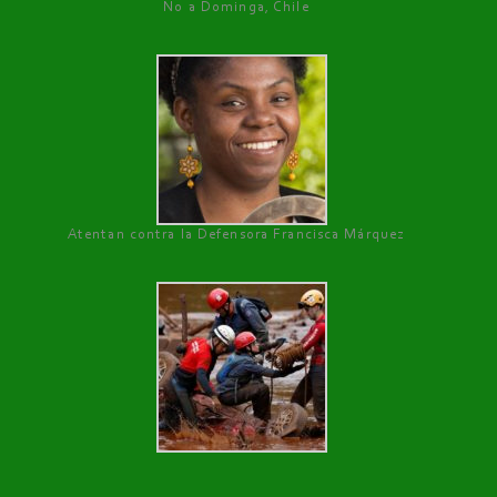
No a Dominga, Chile
Atentan contra la Defensora Francisca Márquez