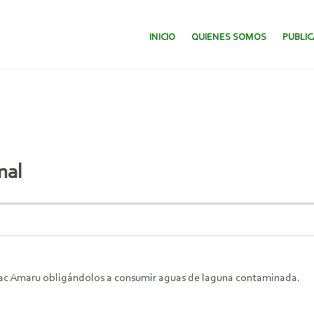
SALTAR AL CONTENIDO.
INICIO
QUIENES SOMOS
PUBLI
nal
ac Amaru obligándolos a consumir aguas de laguna contaminada.