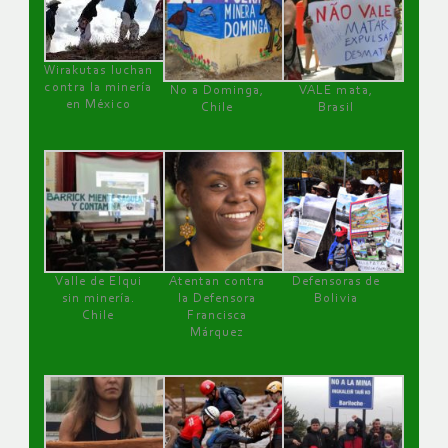
Wirakutas luchan
contra la minería
No a Dominga,
VALE mata,
en México
Chile
Brasil
Valle de Elqui
Atentan contra
Defensoras de
sin minería.
la Defensora
Bolivia
Chile
Francisca
Márquez