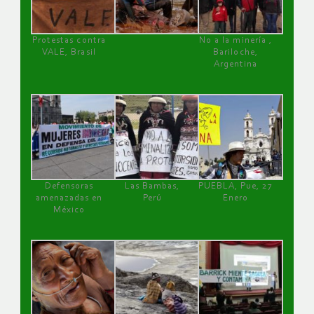
Protestas contra
No a la minería ,
VALE, Brasil
Bariloche,
Argentina
Defensoras
Las Bambas,
PUEBLA, Pue, 27
amenazadas en
Perú
Enero
México