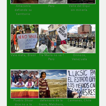
Amazonía
Perú
Valle del Elqui
defiende su
sin minería.
territorio
Vale mata, Brasil
Tía María no va !
Orinoco,
Perú
Venezuela
Pueblo Shuar
defensora de la
Caimanes, Chile
dice no a la
tierra, Melchora,