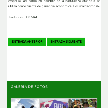
empresa, así como en nombre de la naturaleza que solo se
utiliza como fuente de ganancia económica: Los
maldecimos
!»
Traducción: OCMAL
Navegador
ENTRADA ANTERIOR
ENTRADA SIGUIENTE
de
artículos
GALERÌA DE FOTOS