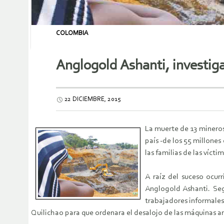
COLOMBIA
Anglogold Ashanti, investig
22 DICIEMBRE, 2015
La muerte de 13 mineros
país -de los 55 millones
las familias de las víct
A raíz del suceso ocur
Anglogold Ashanti. Seg
trabajadores informales
Quilichao para que ordenara el desalojo de las máquinas am