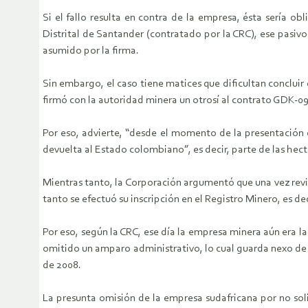
Si el fallo resulta en contra de la empresa, ésta sería 
Distrital de Santander (contratado por la CRC), ese pasiv
asumido por la firma.
Sin embargo, el caso tiene matices que dificultan conclui
firmó con la autoridad minera un otrosí al contrato GDK-09
Por eso, advierte, “desde el momento de la presentación 
devuelta al Estado colombiano”, es decir, parte de las hec
Mientras tanto, la Corporación argumentó que una vez revis
tanto se efectuó su inscripción en el Registro Minero, es de
Por eso, según la CRC, ese día la empresa minera aún era l
omitido un amparo administrativo, lo cual guarda nexo de c
de 2008.
La presunta omisión de la empresa sudafricana por no soli