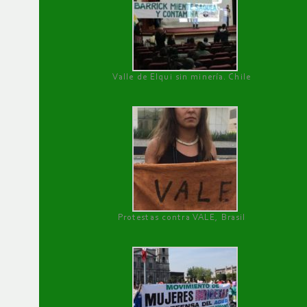
Valle de Elqui sin minería. Chile
Protestas contra VALE, Brasil