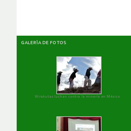
de
artículos
GALERÌA DE FOTOS
Wirakutas luchan contra la minería en México