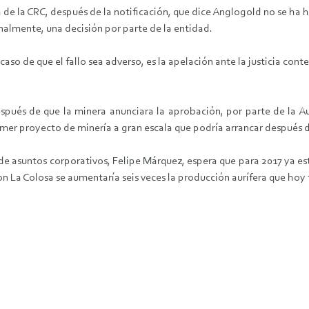
de la CRC, después de la notificación, que dice Anglogold no se ha h
inalmente, una decisión por parte de la entidad.
caso de que el fallo sea adverso, es la apelación ante la justicia con
pués de que la minera anunciara la aprobación, por parte de la Au
imer proyecto de minería a gran escala que podría arrancar después d
e asuntos corporativos, Felipe Márquez, espera que para 2017 ya esté
con La Colosa se aumentaría seis veces la producción aurífera que hoy