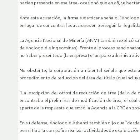
hacían presencia en esa área- ocasionó que en 98,45 hectáre
Ante esta acusación, la firma sudafricana señaló: “Anglogo
en lugar de concentrar las acciones en perseguir la ilegalid
La Agencia Nacional de Minería (ANM) también explicó su ac
de Anglogold e Ingeominas). Frente al proceso sancionatori
no haber presentado (la empresa) el amparo administrativo 
No obstante, la corporación ambiental señala que este a
procedimiento de reducción del área del título (que incluye e
“La inscripción del otrosí de reducción de área (del 9 de
encontraba el preliminar de modificación de área, el cual e
aparte de la respuesta que envió la Agencia a la CRC en 201
En su defensa, Anglogold Ashanti también dijo que “desde 
permitía a la compañía realizar actividades de exploració