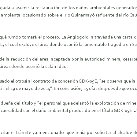
obligada a asumir la restauración de los daños ambientales generado
o ambiental ocasionado sobre el río Quinamayó (afluente del río Cauc
r qué rumbo tomará el proceso. La Anglogold, a través de una carta d
E, el cual excluye el área donde ocurrió la lamentable tragedia en S
de la reducción del área, aceptada por la autoridad minera, cesaro
táreas donde ocurrió la calamidad.
ado el otrosí al contrato de concesión GDK-09E, “se observa que la 
cir, el 19 de mayo de 2014”. En conclusión, 15 días después de que ocu
a dueña del título y “el personal que adelantó la explotación de mi
ausalidad con el daño ambiental producido en el título GDK-09E…”, es
citar el trámite ya mencionado -que tenía por solicitar al alcalde d