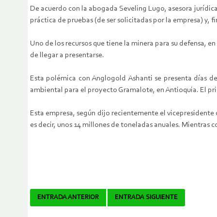
De acuerdo con la abogada Seveling Lugo, asesora jurídica 
práctica de pruebas (de ser solicitadas por la empresa) y, f
Uno de los recursos que tiene la minera para su defensa, en 
de llegar a presentarse.
Esta polémica con Anglogold Ashanti se presenta días des
ambiental para el proyecto Gramalote, en Antioquia. El pr
Esta empresa, según dijo recientemente el vicepresidente d
es decir, unos 14 millones de toneladas anuales. Mientras 
Navegador
ENTRADA ANTERIOR
ENTRADA SIGUIENTE