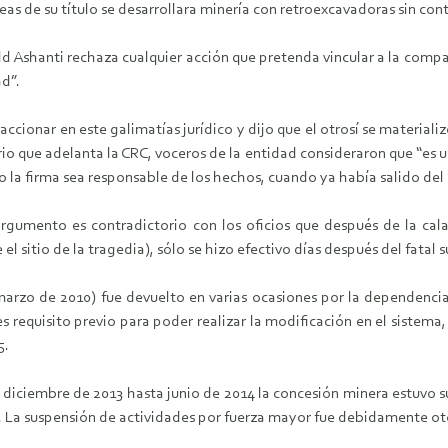
as de su título se desarrollara minería con retroexcavadoras sin con
ld Ashanti rechaza cualquier acción que pretenda vincular a la compañ
ad”.
cionar en este galimatías jurídico y dijo que el otrosí se material
o que adelanta la CRC, voceros de la entidad consideraron que “es una
la firma sea responsable de los hechos, cuando ya había salido del ár
rgumento es contradictorio con los oficios que después de la cal
l sitio de la tragedia), sólo se hizo efectivo días después del fatal 
 marzo de 2010) fue devuelto en varias ocasiones por la dependencia
s requisito previo para poder realizar la modificación en el sistema
5.
diciembre de 2013 hasta junio de 2014 la concesión minera estuvo s
n. La suspensión de actividades por fuerza mayor fue debidamente ot