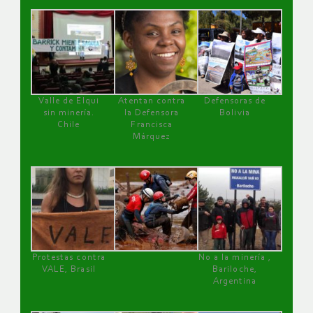
Valle de Elqui
Atentan contra
Defensoras de
sin minería.
la Defensora
Bolivia
Chile
Francisca
Márquez
Protestas contra
No a la minería ,
VALE, Brasil
Bariloche,
Argentina