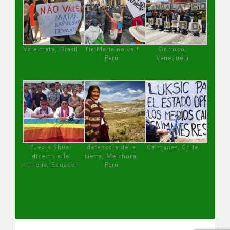
Vale mata, Brasil
Tía María no va !
Orinoco,
Perú
Venezuela
Pueblo Shuar
defensora de la
Caimanes, Chile
dice no a la
tierra, Melchora,
minería, Ecuador
Perú