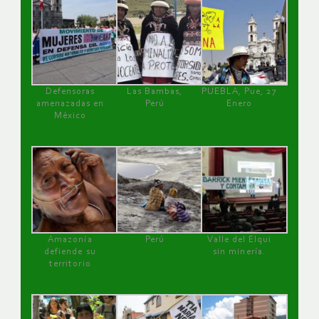
Defensoras
Las Bambas,
PUEBLA, Pue, 27
amenazadas en
Perú
Enero
México
Amazonía
Perú
Valle del Elqui
defiende su
sin minería.
territorio