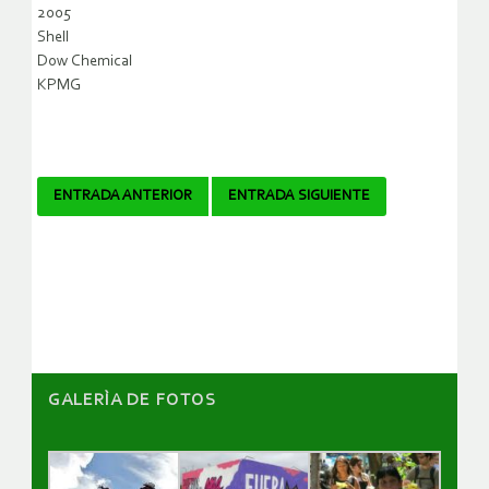
2005
Shell
Dow Chemical
KPMG
Navegador
ENTRADA ANTERIOR
ENTRADA SIGUIENTE
de
artículos
GALERÌA DE FOTOS