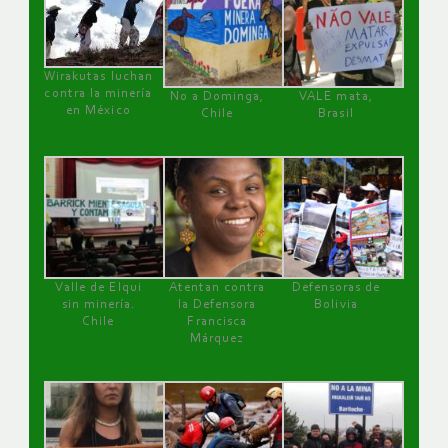
Wirakutas luchan
contra la minería
No a Dominga,
VALE mata,
en México
Chile
Brasil
Valle de Elqui
Atentan contra
Defensoras de
sin minería.
la Defensora
Bolivia
Chile
Francisca
Márquez