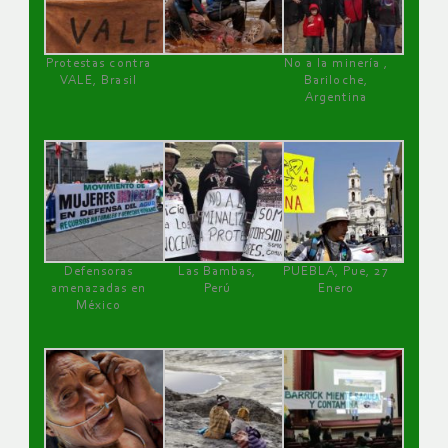
Protestas contra
No a la minería ,
VALE, Brasil
Bariloche,
Argentina
Defensoras
Las Bambas,
PUEBLA, Pue, 27
amenazadas en
Perú
Enero
México