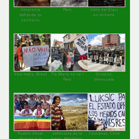
Amazonía
Perú
Valle del Elqui
defiende su
sin minería.
territorio
Vale mata, Brasil
Tía María no va !
Orinoco,
Perú
Venezuela
Pueblo Shuar
defensora de la
Caimanes, Chile
dice no a la
tierra, Melchora,