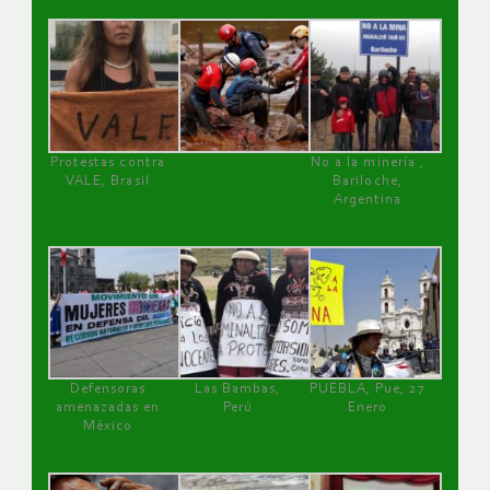
Protestas contra
No a la minería ,
VALE, Brasil
Bariloche,
Argentina
Defensoras
Las Bambas,
PUEBLA, Pue, 27
amenazadas en
Perú
Enero
México