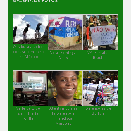
GALERÌA DE FOTOS
Wirakutas luchan
contra la minería
No a Dominga,
VALE mata,
en México
Chile
Brasil
Valle de Elqui
Atentan contra
Defensoras de
sin minería.
la Defensora
Bolivia
Chile
Francisca
Márquez