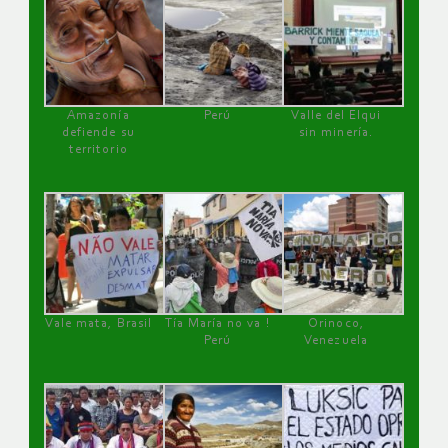
Amazonía
Perú
Valle del Elqui
defiende su
sin minería.
territorio
Vale mata, Brasil
Tía María no va !
Orinoco,
Perú
Venezuela