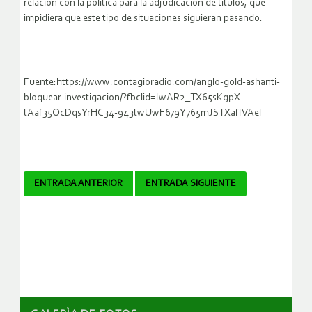
relación con la política para la adjudicación de títulos, que
impidiera que este tipo de situaciones siguieran pasando.
Fuente:https://www.contagioradio.com/anglo-gold-ashanti-
bloquear-investigacion/?fbclid=IwAR2_TX65sKgpX-
tAaf35OcDqsYrHC34-943twUwF679Y765mJSTXafIVAeI
Navegador
ENTRADA ANTERIOR
ENTRADA SIGUIENTE
de
artículos