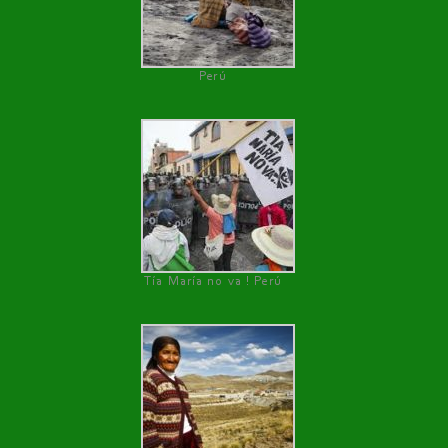
Perú
Tía María no va ! Perú