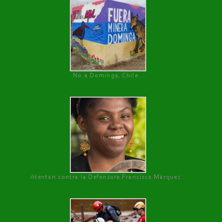
No a Dominga, Chile
Atentan contra la Defensora Francisca Márquez