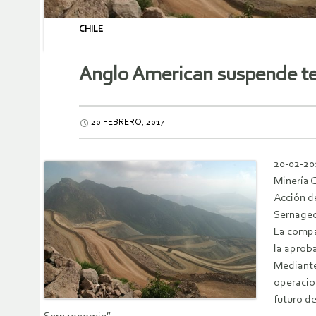
CHILE
Anglo American suspende t
20 FEBRERO, 2017
20-02-20
Minería 
Acción de
Sernage
La compa
la aproba
Mediante
operacion
futuro de