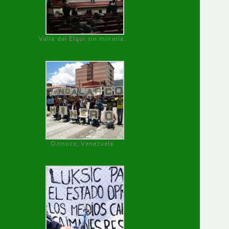
Valle del Elqui sin minería.
Orinoco, Venezuela