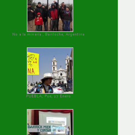
No a la minería , Bariloche, Argentina
PUEBLA, Pue, 27 Enero