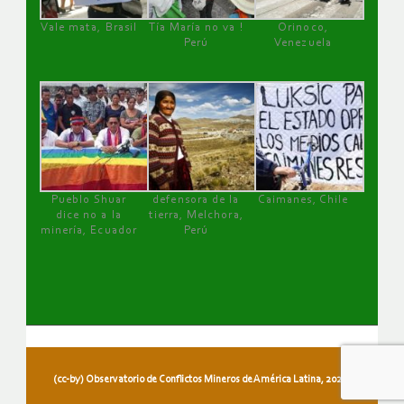
Vale mata, Brasil
Tía María no va !
Orinoco,
Perú
Venezuela
Pueblo Shuar
defensora de la
Caimanes, Chile
dice no a la
tierra, Melchora,
minería, Ecuador
Perú
(cc-by) Observatorio de Conflictos Mineros de América Latina, 2026