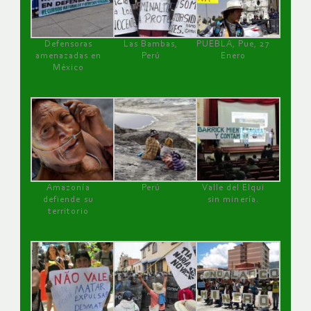
Defensoras
Las Bambas,
PUEBLA, Pue, 27
amenazadas en
Perú
Enero
México
Amazonía
Perú
Valle del Elqui
defiende su
sin minería.
territorio