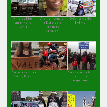
Valle de Elqui
Atentan contra
Defensoras de
sin minería.
la Defensora
Bolivia
Chile
Francisca
Márquez
Protestas contra
No a la minería ,
VALE, Brasil
Bariloche,
Argentina