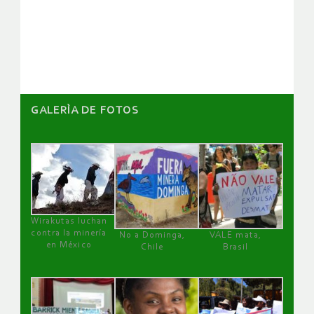
de
artículos
GALERÌA DE FOTOS
Wirakutas luchan
contra la minería
No a Dominga,
VALE mata,
en México
Chile
Brasil