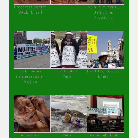
Protestas contra
No a la minería ,
VALE, Brasil
Bariloche,
Argentina
Defensoras
Las Bambas,
PUEBLA, Pue, 27
amenazadas en
Perú
Enero
México
Amazonía
Perú
Valle del Elqui