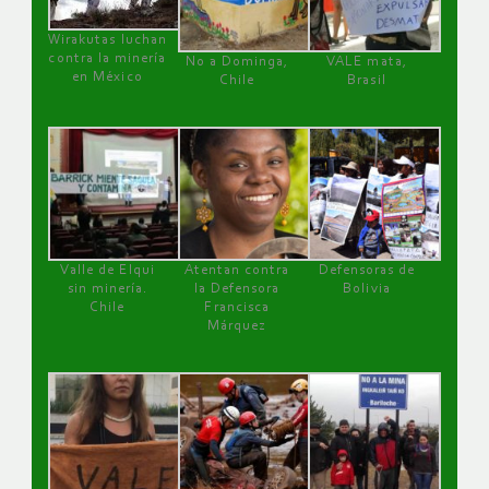
Wirakutas luchan
contra la minería
No a Dominga,
VALE mata,
en México
Chile
Brasil
Valle de Elqui
Atentan contra
Defensoras de
sin minería.
la Defensora
Bolivia
Chile
Francisca
Márquez