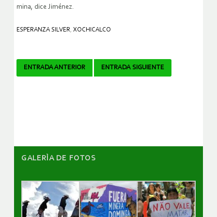
mina, dice Jiménez.
ESPERANZA SILVER
,
XOCHICALCO
Navegador
ENTRADA ANTERIOR
ENTRADA SIGUIENTE
de
artículos
GALERÌA DE FOTOS