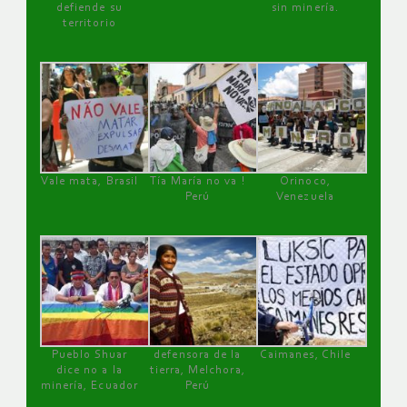
defiende su
sin minería.
territorio
Vale mata, Brasil
Tía María no va !
Orinoco,
Perú
Venezuela
Pueblo Shuar
defensora de la
Caimanes, Chile
dice no a la
tierra, Melchora,
minería, Ecuador
Perú