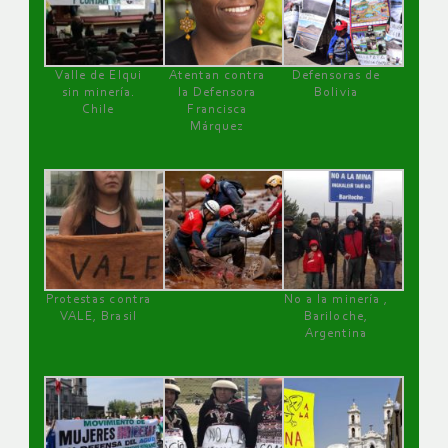
Valle de Elqui
Atentan contra
Defensoras de
sin minería.
la Defensora
Bolivia
Chile
Francisca
Márquez
Protestas contra
No a la minería ,
VALE, Brasil
Bariloche,
Argentina