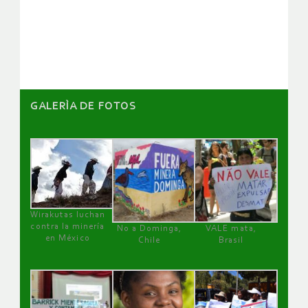
de
artículos
GALERÌA DE FOTOS
Wirakutas luchan
contra la minería
No a Dominga,
VALE mata,
en México
Chile
Brasil