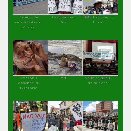
Defensoras
Las Bambas,
PUEBLA, Pue, 27
amenazadas en
Perú
Enero
México
Amazonía
Perú
Valle del Elqui
defiende su
sin minería.
territorio