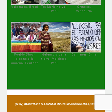
Vale mata, Brasil
Tía María no va !
Orinoco,
Perú
Venezuela
Pueblo Shuar
defensora de la
Caimanes, Chile
dice no a la
tierra, Melchora,
minería, Ecuador
Perú
(cc-by) Observatorio de Conflictos Mineros de América Latina, 2026