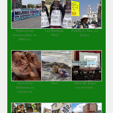
Defensoras
Las Bambas,
PUEBLA, Pue, 27
amenazadas en
Perú
Enero
México
Amazonía
Perú
Valle del Elqui
defiende su
sin minería.
territorio