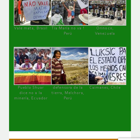
Vale mata, Brasil
Tía María no va !
Orinoco,
Perú
Venezuela
Pueblo Shuar
defensora de la
Caimanes, Chile
dice no a la
tierra, Melchora,
minería, Ecuador
Perú