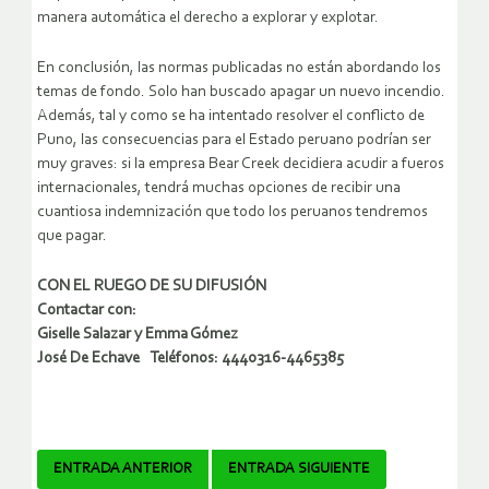
manera automática el derecho a explorar y explotar.
En conclusión, las normas publicadas no están abordando los
temas de fondo. Solo han buscado apagar un nuevo incendio.
Además, tal y como se ha intentado resolver el conflicto de
Puno, las consecuencias para el Estado peruano podrían ser
muy graves: si la empresa Bear Creek decidiera acudir a fueros
internacionales, tendrá muchas opciones de recibir una
cuantiosa indemnización que todo los peruanos tendremos
que pagar.
CON EL RUEGO DE SU DIFUSIÓN
Contactar con:
Giselle Salazar y Emma Gómez
José De Echave Teléfonos: 4440316-4465385
Navegador
ENTRADA ANTERIOR
ENTRADA SIGUIENTE