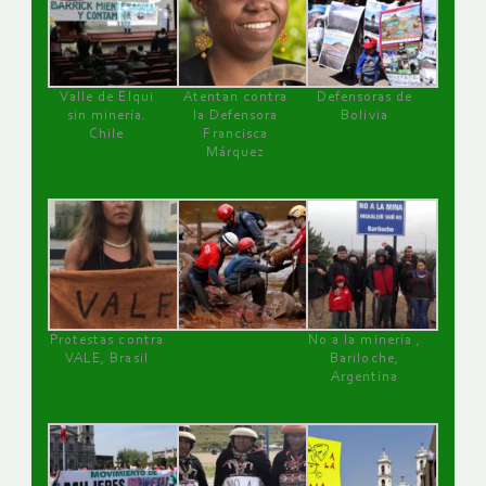
Valle de Elqui
Atentan contra
Defensoras de
sin minería.
la Defensora
Bolivia
Chile
Francisca
Márquez
Protestas contra
No a la minería ,
VALE, Brasil
Bariloche,
Argentina