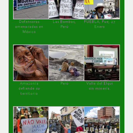
Defensoras
Las Bambas,
PUEBLA, Pue, 27
amenazadas en
Perú
Enero
México
Amazonía
Perú
Valle del Elqui
defiende su
sin minería.
territorio