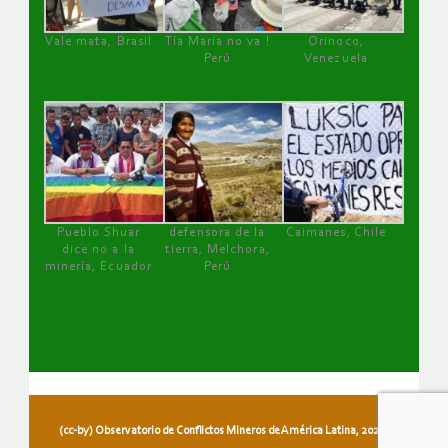
Vale mata, Brasil
Tía María no va !
Orinoco,
Perú
Venezuela
Pueblo Shuar
defensora de la
Caimanes, Chile
dice no a la
tierra, Melchora,
minería, Ecuador
Perú
(cc-by) Observatorio de Conflictos Mineros de América Latina, 2026