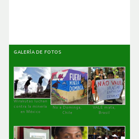
de
artículos
GALERÌA DE FOTOS
Wirakutas luchan
contra la minería
No a Dominga,
VALE mata,
en México
Chile
Brasil