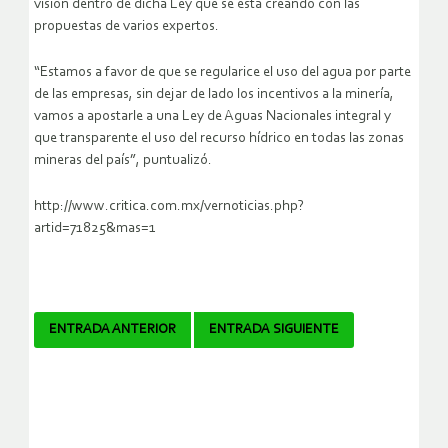
visión dentro de dicha Ley que se está creando con las
propuestas de varios expertos.
“Estamos a favor de que se regularice el uso del agua por parte
de las empresas, sin dejar de lado los incentivos a la minería,
vamos a apostarle a una Ley de Aguas Nacionales integral y
que transparente el uso del recurso hídrico en todas las zonas
mineras del país”, puntualizó.
http://www.critica.com.mx/vernoticias.php?
artid=71825&mas=1
Navegador
ENTRADA ANTERIOR
ENTRADA SIGUIENTE
de
artículos