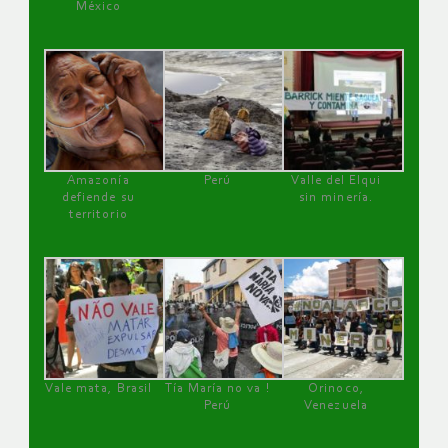
México
Amazonía
Perú
Valle del Elqui
defiende su
sin minería.
territorio
Vale mata, Brasil
Tía María no va !
Orinoco,
Perú
Venezuela