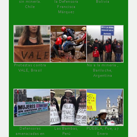
sin minería.
la Defensora
Bolivia
Chile
Francisca
Márquez
Protestas contra
No a la minería ,
VALE, Brasil
Bariloche,
Argentina
Defensoras
Las Bambas,
PUEBLA, Pue, 27
amenazadas en
Perú
Enero