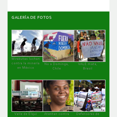
GALERÌA DE FOTOS
Wirakutas luchan
contra la minería
No a Dominga,
VALE mata,
en México
Chile
Brasil
Valle de Elqui
Atentan contra
Defensoras de