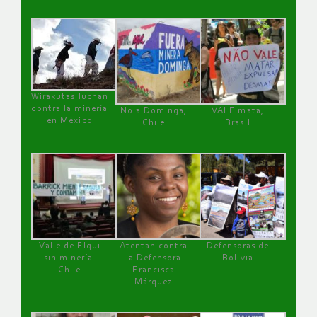
Wirakutas luchan
contra la minería
No a Dominga,
VALE mata,
en México
Chile
Brasil
Valle de Elqui
Atentan contra
Defensoras de
sin minería.
la Defensora
Bolivia
Chile
Francisca
Márquez