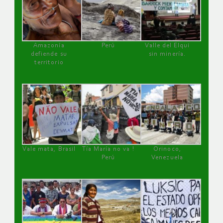
Amazonía
Perú
Valle del Elqui
defiende su
sin minería.
territorio
Vale mata, Brasil
Tía María no va !
Orinoco,
Perú
Venezuela