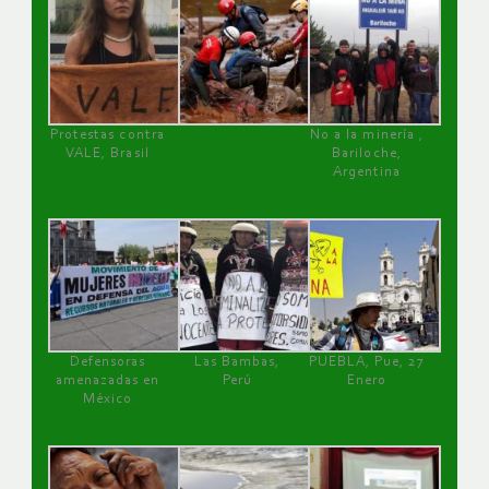
Protestas contra
No a la minería ,
VALE, Brasil
Bariloche,
Argentina
Defensoras
Las Bambas,
PUEBLA, Pue, 27
amenazadas en
Perú
Enero
México