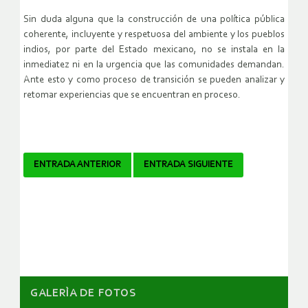
Sin duda alguna que la construcción de una política pública
coherente, incluyente y respetuosa del ambiente y los pueblos
indios, por parte del Estado mexicano, no se instala en la
inmediatez ni en la urgencia que las comunidades demandan.
Ante esto y como proceso de transición se pueden analizar y
retomar experiencias que se encuentran en proceso.
Navegador
ENTRADA ANTERIOR
ENTRADA SIGUIENTE
de
artículos
GALERÌA DE FOTOS