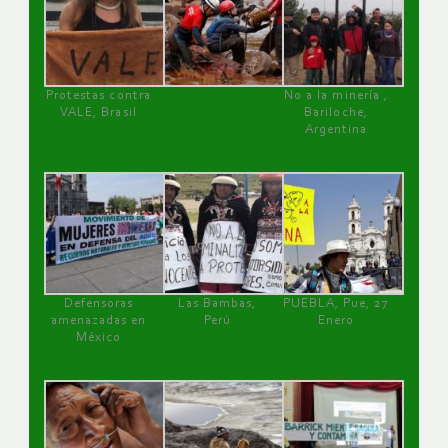
Protestas contra
No a la minería ,
VALE, Brasil
Bariloche,
Argentina
Defensoras
Las Bambas,
PUEBLA, Pue, 27
amenazadas en
Perú
Enero
México