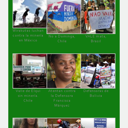
Wirakutas luchan
contra la minería
No a Dominga,
VALE mata,
en México
Chile
Brasil
Valle de Elqui
Atentan contra
Defensoras de
sin minería.
la Defensora
Bolivia
Chile
Francisca
Márquez