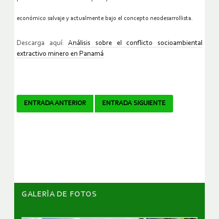
económico salvaje y actualmente bajo el concepto neodesarrollista.
Descarga aquí:
Análisis sobre el conflicto socioambiental
extractivo minero en Panamá
Navegador
ENTRADA ANTERIOR
ENTRADA SIGUIENTE
de
artículos
GALERÌA DE FOTOS