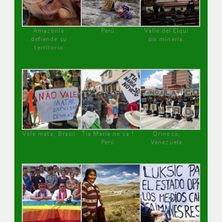
Amazonía
Perú
Valle del Elqui
defiende su
sin minería.
territorio
Vale mata, Brasil
Tía María no va !
Orinoco,
Perú
Venezuela