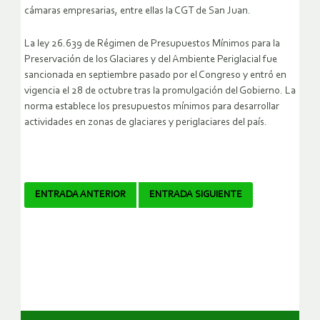
cámaras empresarias, entre ellas la CGT de San Juan.
La ley 26.639 de Régimen de Presupuestos Mínimos para la
Preservación de los Glaciares y del Ambiente Periglacial fue
sancionada en septiembre pasado por el Congreso y entró en
vigencia el 28 de octubre tras la promulgación del Gobierno. La
norma establece los presupuestos mínimos para desarrollar
actividades en zonas de glaciares y periglaciares del país.
Navegador
ENTRADA ANTERIOR
ENTRADA SIGUIENTE
de
artículos