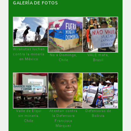
GALERÌA DE FOTOS
Wirakutas luchan
contra la minería
No a Dominga,
VALE mata,
en México
Chile
Brasil
Valle de Elqui
Atentan contra
Defensoras de
sin minería.
la Defensora
Bolivia
Chile
Francisca
Márquez