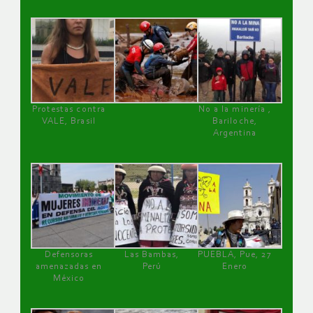
Protestas contra
No a la minería ,
VALE, Brasil
Bariloche,
Argentina
Defensoras
Las Bambas,
PUEBLA, Pue, 27
amenazadas en
Perú
Enero
México