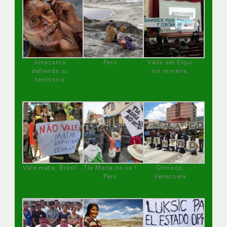
Amazonía
Perú
Valle del Elqui
defiende su
sin minería.
territorio
Vale mata, Brasil
Tía María no va !
Orinoco,
Perú
Venezuela