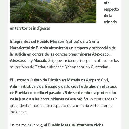
nte
respecto
de la
minería
en territorios indígenas
Integrantes del Pueblo Maseual (nahua) de la Sierra
Nororiental de Puebla obtuvieron un amparo y protección de
la justicia en contra de las concesiones mineras Atexcaco I,
Atexcaco II y Macuilquila
, que inciden principalmente sobre los
municipios de Tlatlauquietepec, Yahonoahua y Cuetzalan.
El Juzgado Quinto de Distrito en Materia de Amparo Civil,
Administrativa y de Trabajo y de Juicios Federales en el Estado
de Puebla concedió el pasado 26 de septiembre la protección
de la justicia a las comunidades de esa región
, lo cual sienta un
precedente importante respecto de la minería en territorios
indígenas.
En marzo del 2015,
el Pueblo Maseual interpuso dicha