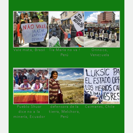
Vale mata, Brasil
Tía María no va !
Orinoco,
Perú
Venezuela
Pueblo Shuar
defensora de la
Caimanes, Chile
dice no a la
tierra, Melchora,
minería, Ecuador
Perú