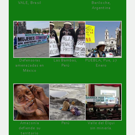
VALE, Brasil
Bariloche,
Argentina
Defensoras
Las Bambas,
PUEBLA, Pue, 27
amenazadas en
Perú
Enero
México
Amazonía
Perú
Valle del Elqui
defiende su
sin minería.
territorio