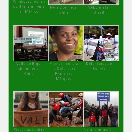
Wirakutas luchan
contra la minería
No a Dominga,
VALE mata,
en México
Chile
Brasil
Valle de Elqui
Atentan contra
Defensoras de
sin minería.
la Defensora
Bolivia
Chile
Francisca
Márquez
Protestas contra
No a la minería ,