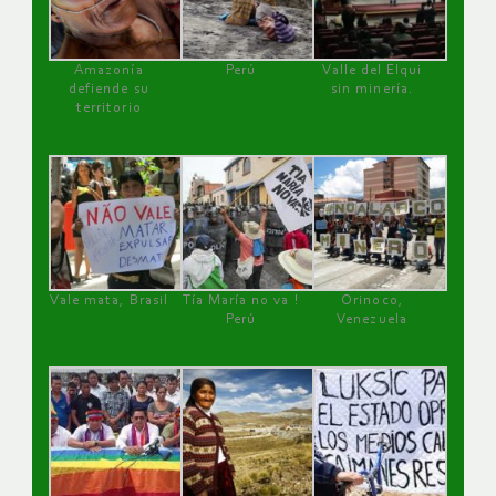
Amazonía
Perú
Valle del Elqui
defiende su
sin minería.
territorio
Vale mata, Brasil
Tía María no va !
Orinoco,
Perú
Venezuela