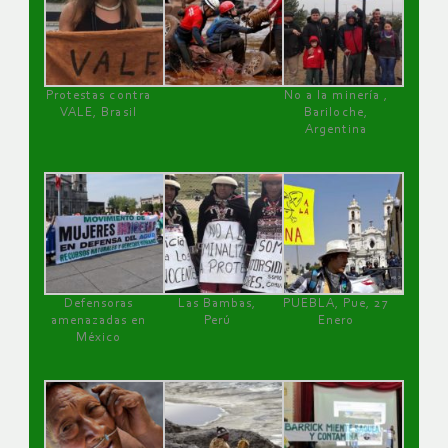
Protestas contra
No a la minería ,
VALE, Brasil
Bariloche,
Argentina
Defensoras
Las Bambas,
PUEBLA, Pue, 27
amenazadas en
Perú
Enero
México