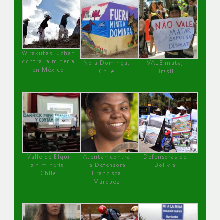
Wirakutas luchan
contra la minería
No a Dominga,
VALE mata,
en México
Chile
Brasil
Valle de Elqui
Atentan contra
Defensoras de
sin minería.
la Defensora
Bolivia
Chile
Francisca
Márquez