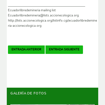
_______________________________________________
Ecuadorlibredemineria mailing list
Ecuadorlibredemineria@lists.accionecologica.org
http://lists.accionecologica.org/listinfo.cgi/ecuadorlibredemine
ria-accionecologica.org
Navegador
ENTRADA ANTERIOR
ENTRADA SIGUIENTE
de
artículos
GALERÌA DE FOTOS