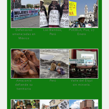
Defensoras
Las Bambas,
PUEBLA, Pue, 27
amenazadas en
Perú
Enero
México
Amazonía
Perú
Valle del Elqui
defiende su
sin minería.
territorio