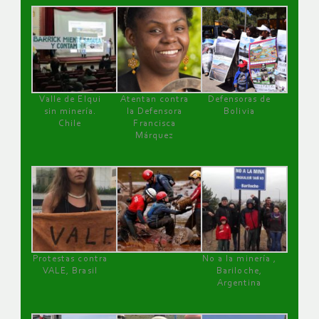
Valle de Elqui
Atentan contra
Defensoras de
sin minería.
la Defensora
Bolivia
Chile
Francisca
Márquez
Protestas contra
No a la minería ,
VALE, Brasil
Bariloche,
Argentina