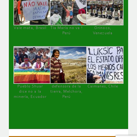
Vale mata, Brasil
Tía María no va !
Orinoco,
Perú
Venezuela
Pueblo Shuar
defensora de la
Caimanes, Chile
dice no a la
tierra, Melchora,
minería, Ecuador
Perú