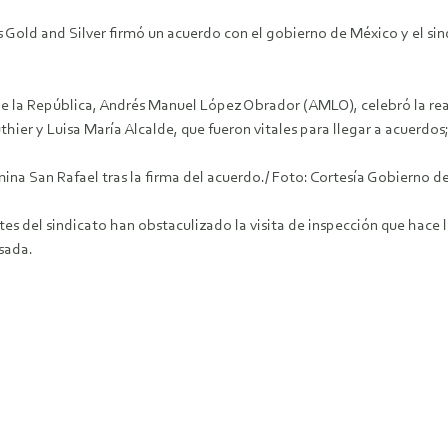
old and Silver firmó un acuerdo con el gobierno de México y el sin
e la República, Andrés Manuel López Obrador (AMLO), celebró la react
hier y Luisa María Alcalde, que fueron vitales para llegar a acuerdo
na San Rafael tras la firma del acuerdo./ Foto: Cortesía Gobierno d
es del sindicato han obstaculizado la visita de inspección que hace l
sada.