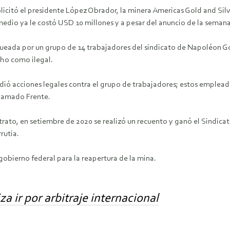
icitó el presidente López Obrador, la minera Americas Gold and Silver
medio ya le costó USD 10 millones y a pesar del anuncio de la semana
queada por un grupo de 14 trabajadores del sindicato de Napoléon Gó
cho como ilegal.
dió acciones legales contra el grupo de trabajadores; estos emplea
 llamado Frente.
trato, en setiembre de 2020 se realizó un recuento y ganó el Sindica
rutia.
bierno federal para la reapertura de la mina.
a ir por arbitraje internacional