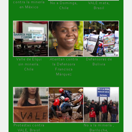
contra la minería
No a Dominga,
VALE mata,
en México
Chile
Brasil
Valle de Elqui
Atentan contra
Defensoras de
sin minería.
la Defensora
Bolivia
Chile
Francisca
Márquez
Protestas contra
No a la minería ,
VALE, Brasil
Bariloche,