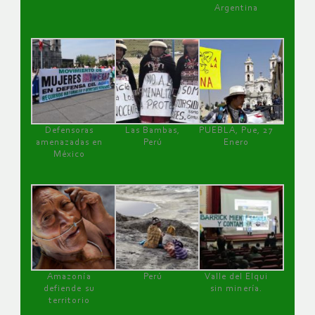
Argentina
Defensoras
Las Bambas,
PUEBLA, Pue, 27
amenazadas en
Perú
Enero
México
Amazonía
Perú
Valle del Elqui
defiende su
sin minería.
territorio