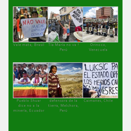
Vale mata, Brasil
Tía María no va !
Orinoco,
Perú
Venezuela
Pueblo Shuar
defensora de la
Caimanes, Chile
dice no a la
tierra, Melchora,
minería, Ecuador
Perú