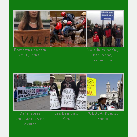
Protestas contra
No a la minería ,
VALE, Brasil
Bariloche,
Argentina
Defensoras
Las Bambas,
PUEBLA, Pue, 27
amenazadas en
Perú
Enero
México