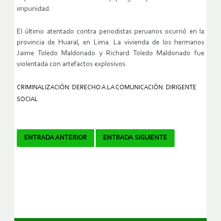
impunidad.
El último atentado contra periodistas peruanos ocurrió en la
provincia de Huaral, en Lima. La vivienda de los hermanos
Jaime Toledo Maldonado y Richard Toledo Maldonado fue
violentada con artefactos explosivos.
CRIMINALIZACIÓN
,
DERECHO A LA COMUNICACIÓN
,
DIRIGENTE
SOCIAL
Navegador
ENTRADA ANTERIOR
ENTRADA SIGUIENTE
de
artículos