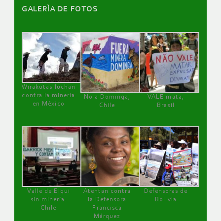
GALERÌA DE FOTOS
Wirakutas luchan
contra la minería
No a Dominga,
VALE mata,
en México
Chile
Brasil
Valle de Elqui
Atentan contra
Defensoras de
sin minería.
la Defensora
Bolivia
Chile
Francisca
Márquez