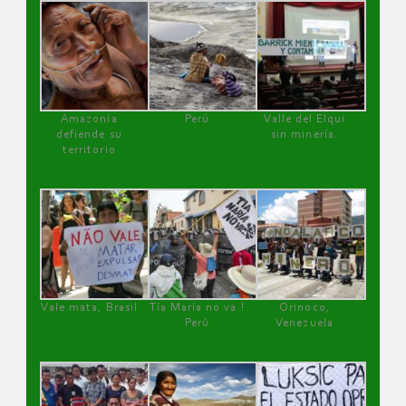
Amazonía
Perú
Valle del Elqui
defiende su
sin minería.
territorio
Vale mata, Brasil
Tía María no va !
Orinoco,
Perú
Venezuela