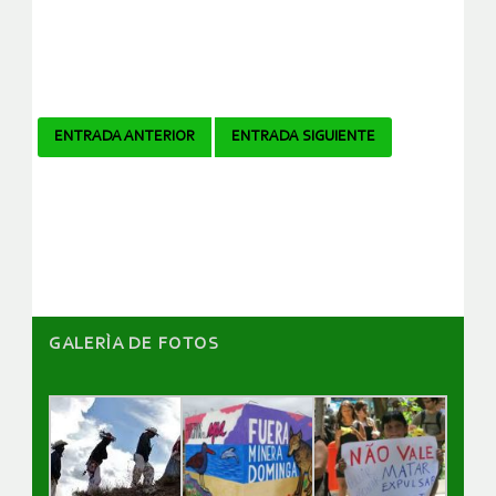
Navegador
ENTRADA ANTERIOR
ENTRADA SIGUIENTE
de
artículos
GALERÌA DE FOTOS