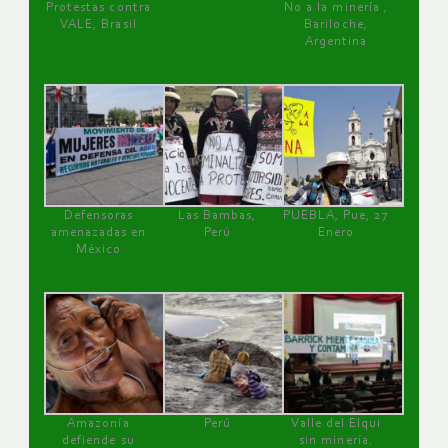
Protestas contra
No a la minería ,
VALE, Brasil
Bariloche,
Argentina
Defensoras
Las Bambas,
PUEBLA, Pue, 27
amenazadas en
Perú
Enero
México
Amazonía
Perú
Valle del Elqui
defiende su
sin minería.