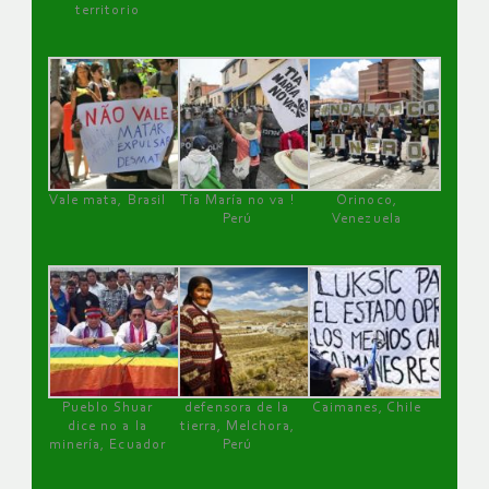
territorio
Vale mata, Brasil
Tía María no va !
Orinoco,
Perú
Venezuela
Pueblo Shuar
defensora de la
Caimanes, Chile
dice no a la
tierra, Melchora,
minería, Ecuador
Perú