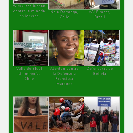
Wirakutas luchan
contra la minería
No a Dominga,
VALE mata,
en México
Chile
Brasil
Valle de Elqui
Atentan contra
Defensoras de
sin minería.
la Defensora
Bolivia
Chile
Francisca
Márquez