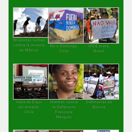
Wirakutas luchan
contra la minería
No a Dominga,
VALE mata,
en México
Chile
Brasil
Valle de Elqui
Atentan contra
Defensoras de
sin minería.
la Defensora
Bolivia
Chile
Francisca
Márquez