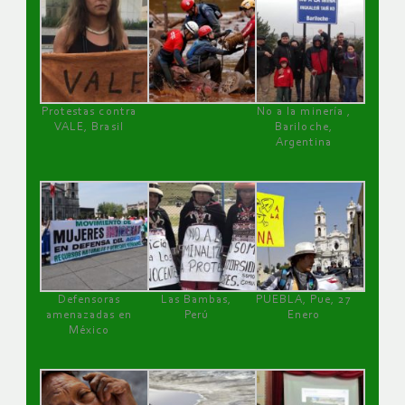
Protestas contra
No a la minería ,
VALE, Brasil
Bariloche,
Argentina
Defensoras
Las Bambas,
PUEBLA, Pue, 27
amenazadas en
Perú
Enero
México