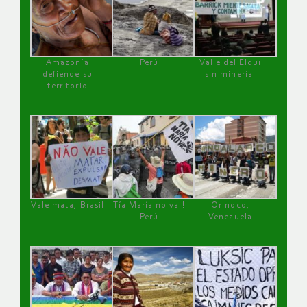
Amazonía
Perú
Valle del Elqui
defiende su
sin minería.
territorio
Vale mata, Brasil
Tía María no va !
Orinoco,
Perú
Venezuela