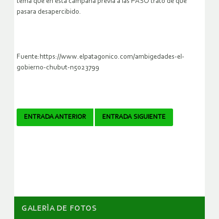
tema que en esta campaña previa a las PASO trató de que
pasara desapercibido.
Fuente:https://www.elpatagonico.com/ambigedades-el-
gobierno-chubut-n5023799
Navegador
ENTRADA ANTERIOR
ENTRADA SIGUIENTE
de
artículos
GALERÌA DE FOTOS