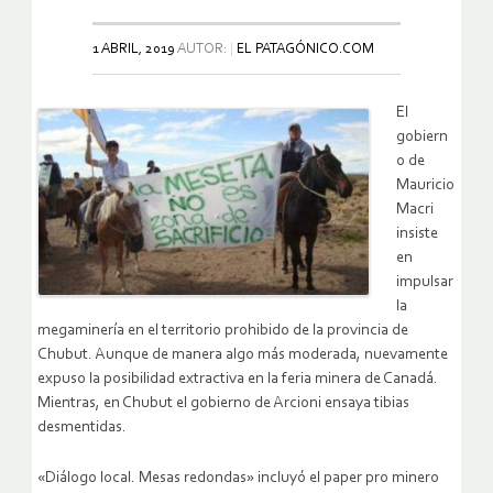
1 ABRIL, 2019
AUTOR:
EL PATAGÓNICO.COM
El
gobiern
o de
Mauricio
Macri
insiste
en
impulsar
la
megaminería en el territorio prohibido de la provincia de
Chubut. Aunque de manera algo más moderada, nuevamente
expuso la posibilidad extractiva en la feria minera de Canadá.
Mientras, en Chubut el gobierno de Arcioni ensaya tibias
desmentidas.
«Diálogo local. Mesas redondas» incluyó el paper pro minero