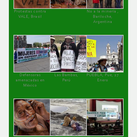
Protestas contra
No a la minería ,
VALE, Brasil
Bariloche,
Argentina
Defensoras
Las Bambas,
PUEBLA, Pue, 27
amenazadas en
Perú
Enero
México