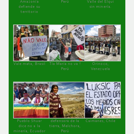
Amazonía
Perú
Valle del Elqui
defiende su
sin minería.
territorio
Vale mata, Brasil
Tía María no va !
Orinoco,
Perú
Venezuela
Pueblo Shuar
defensora de la
Caimanes, Chile
dice no a la
tierra, Melchora,
minería, Ecuador
Perú