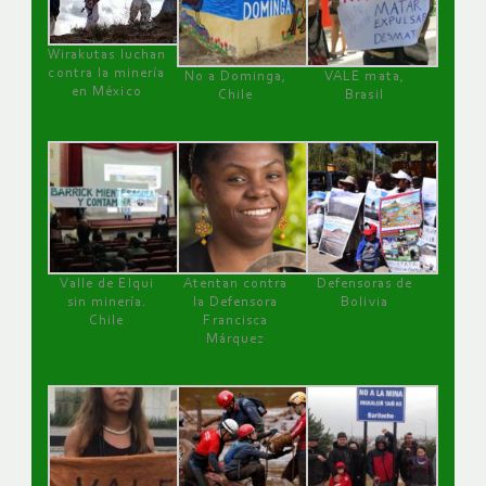
Wirakutas luchan
contra la minería
No a Dominga,
VALE mata,
en México
Chile
Brasil
Valle de Elqui
Atentan contra
Defensoras de
sin minería.
la Defensora
Bolivia
Chile
Francisca
Márquez