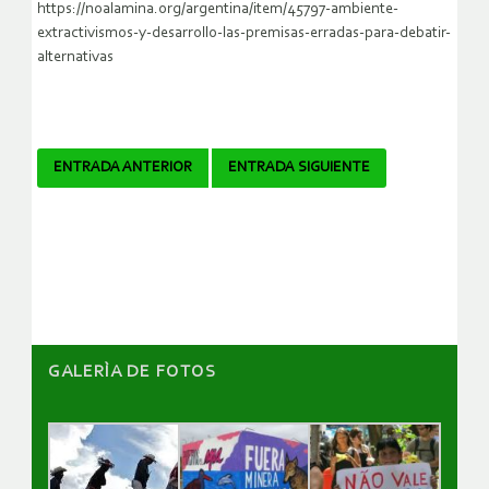
https://noalamina.org/argentina/item/45797-ambiente-
extractivismos-y-desarrollo-las-premisas-erradas-para-debatir-
alternativas
Navegador
ENTRADA ANTERIOR
ENTRADA SIGUIENTE
de
artículos
GALERÌA DE FOTOS