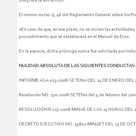
2005) era la extracción.
El mismo inciso 1), 46 del Reglamento General sobre los P
«En caso de que, en ese plazo, no se inicien las actividade
procedimiento que se establecerá en el Manual de EIA».
En la especie, dicha prórroga nunca fue solicitada por Indust
NULIDAD ABSOLUTA DE LAS SIGUIENTES CONDUCTAS:
INFORME ASA-013-2008-SETENA DEL 14 DE ENERO DEL 
Resolución NO. 170-2008-SETENA del 4 de febrero del 200
RESOLUCIÓN R-217-2008-MINAE DE LAS 15 HORAS DEL 2
DECRETO EJECUTIVO NO. 34801-MINAET DEL 13 DE OCT