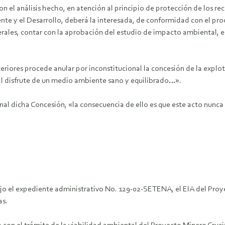
 el análisis hecho, en atención al principio de protección de los re
nte y el Desarrollo, deberá la interesada, de conformidad con el p
rales, contar con la aprobación del estudio de impacto ambiental, en
riores procede anular por inconstitucional la concesión de la expl
 al disfrute de un medio ambiente sano y equilibrado…».
al dicha Concesión, «la consecuencia de ello es que este acto nunca ex
ajo el expediente administrativo No. 129-02-SETENA, el EIA del Proy
as.