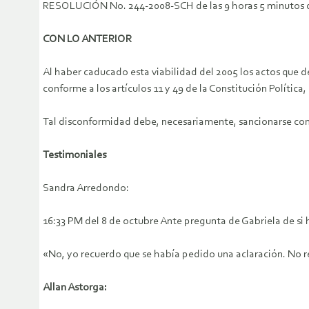
RESOLUCIÓN No. 244-2008-SCH de las 9 horas 5 minutos del
CON LO ANTERIOR
Al haber caducado esta viabilidad del 2005 los actos que de
conforme a los artículos 11 y 49 de la Constitución Política,
Tal disconformidad debe, necesariamente, sancionarse con l
Testimoniales
Sandra Arredondo:
16:33 PM del 8 de octubre Ante pregunta de Gabriela de si 
«No, yo recuerdo que se había pedido una aclaración. No r
Allan Astorga: