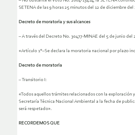
– No obstante el Voto No. 2004-13414, la SETENA continuó 
SETENA de las 9 horas 25 minutos del 12 de diciembre del 
Decreto de moratoria y sus alcances
– A través del Decreto No. 30477-MINAE del 5 de junio del 2
«Artículo 1°–Se declara la moratoria nacional por plazo inde
Decreto de moratoria
– Transitorio I:
«Todos aquellos trámites relacionados con la exploración y
Secretaría Técnica Nacional Ambiental a la fecha de public
será respetado».
RECORDEMOS QUE