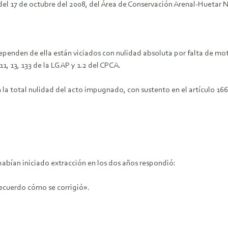
 17 de octubre del 2008, del Área de Conservación Arenal-Huetar Nor
penden de ella están viciados con nulidad absoluta por falta de moti
 11, 13, 133 de la LGAP y 1.2 del CPCA.
a total nulidad del acto impugnado, con sustento en el artículo 166
habían iniciado extracción en los dos años respondió:
ecuerdo cómo se corrigió».