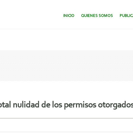
SALTAR AL CONTENIDO.
INICIO
QUIENES SOMOS
PUBLI
otal nulidad de los permisos otorgados