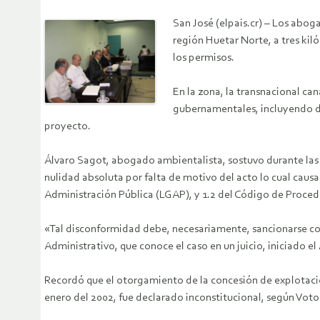
San José (elpais.cr) – Los abog
región Huetar Norte, a tres kil
los permisos.
En la zona, la transnacional ca
gubernamentales, incluyendo de
proyecto.
Álvaro Sagot, abogado ambientalista, sostuvo durante las 
nulidad absoluta por falta de motivo del acto lo cual causa s
Administración Pública (LGAP), y 1.2 del Código de Proce
«Tal disconformidad debe, necesariamente, sancionarse con 
Administrativo, que conoce el caso en un juicio, iniciado el
Recordó que el otorgamiento de la concesión de explotació
enero del 2002, fue declarado inconstitucional, según Voto