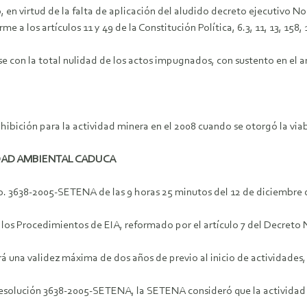
, en virtud de la falta de aplicación del aludido decreto ejecutivo No
a los artículos 11 y 49 de la Constitución Política, 6.3, 11, 13, 158,
con la total nulidad de los actos impugnados, con sustento en el ar
hibición para la actividad minera en el 2008 cuando se otorgó la via
DAD AMBIENTAL CADUCA
. 3638-2005-SETENA de las 9 horas 25 minutos del 12 de diciembre d
 los Procedimientos de EIA, reformado por el artículo 7 del Decreto 
rá una validez máxima de dos años de previo al inicio de actividades
esolución 3638-2005-SETENA, la SETENA consideró que la actividad de