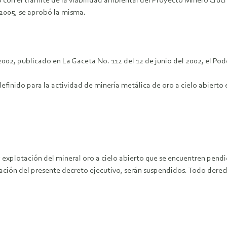
con el trámite de la viabilidad ambiental del Proyecto Minero Cruci
2005, se aprobó la misma.
002, publicado en La Gaceta No. 112 del 12 de junio del 2002, el Poder
finido para la actividad de minería metálica de oro a cielo abierto e
 explotación del mineral oro a cielo abierto que se encuentren pendi
ación del presente decreto ejecutivo, serán suspendidos. Todo derec