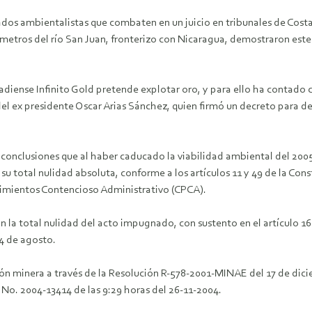
ados ambientalistas que combaten en un juicio en tribunales de Costa 
ómetros del río San Juan, fronterizo con Nicaragua, demostraron este
nadiense Infinito Gold pretende explotar oro, y para ello ha contado 
l ex presidente Oscar Arias Sánchez, quien firmó un decreto para dec
conclusiones que al haber caducado la viabilidad ambiental del 2005
u total nulidad absoluta, conforme a los artículos 11 y 49 de la Consti
dimientos Contencioso Administrativo (CPCA).
la total nulidad del acto impugnado, con sustento en el artículo 16
 4 de agosto.
n minera a través de la Resolución R-578-2001-MINAE del 17 de dici
 No. 2004-13414 de las 9:29 horas del 26-11-2004.