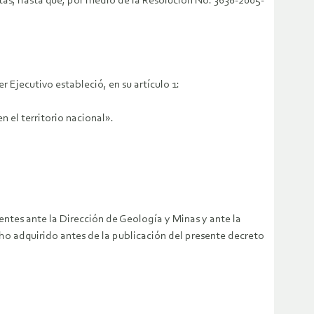
tas, hasta que, por medio de la Resolución No. 3638-2005-
 Ejecutivo estableció, en su artículo 1:
n el territorio nacional».
entes ante la Dirección de Geología y Minas y ante la
ho adquirido antes de la publicación del presente decreto