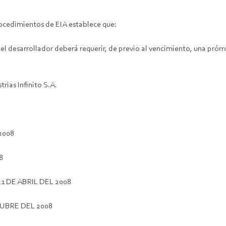
rocedimientos de EIA establece que:
s, el desarrollador deberá requerir, de previo al vencimiento, una pr
rias Infinito S.A.
2008
8
1 DE ABRIL DEL 2008
UBRE DEL 2008