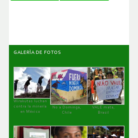
de
artículos
GALERÌA DE FOTOS
Wirakutas luchan
contra la minería
No a Dominga,
VALE mata,
en México
Chile
Brasil