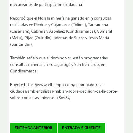
mecanismos de participación ciudadana.
Recordó que el No a la minería ha ganado en 9 consultas
realizadas en Piedras y Cajamarca (Tolima), Tauramena
(Casanare), Cabrera y Arbeláez (Cundinamarca), Cumaral
(Meta), Pijao (Quindío), además de Sucre y Jesús María
(Santander).
También señaló que el domingo 21 están programadas
consultas mineras en Fusagasugá y San Bernardo, en
Cundinamarca.
Fuente:https://www.eltiempo.com/colombia/otras-
ciudades/ambientalistas-hablan-sobre-decision-de-la-corte-
sobre-consultas-mineras-280184
Navegador
ENTRADA ANTERIOR
ENTRADA SIGUIENTE