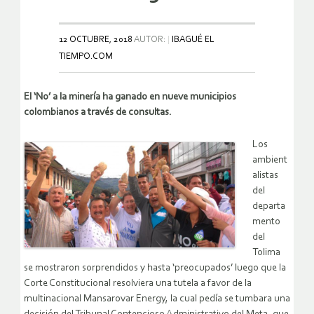
12 OCTUBRE, 2018
AUTOR:
IBAGUÉ EL
TIEMPO.COM
El ‘No’ a la minería ha ganado en nueve municipios
colombianos a través de consultas.
Los
ambient
alistas
del
departa
mento
del
Tolima
se mostraron sorprendidos y hasta ‘preocupados’ luego que la
Corte Constitucional resolviera una tutela a favor de la
multinacional Mansarovar Energy, la cual pedía se tumbara una