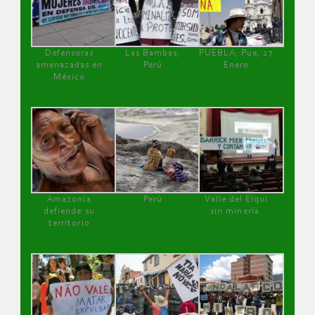
Defensoras
Las Bambas,
PUEBLA, Pue, 27
amenazadas en
Perú
Enero
México
Amazonía
Perú
Valle del Elqui
defiende su
sin minería.
territorio