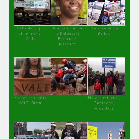
Valle de Elqui
Atentan contra
Defensoras de
sin minería.
la Defensora
Bolivia
Chile
Francisca
Márquez
Protestas contra
No a la minería ,
VALE, Brasil
Bariloche,
Argentina