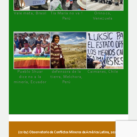
Vale mata, Brasil
Tía María no va !
Orinoco,
Perú
Venezuela
Pueblo Shuar
defensora de la
Caimanes, Chile
dice no a la
tierra, Melchora,
minería, Ecuador
Perú
(cc-by) Observatorio de Conflictos Mineros de América Latina, 2026