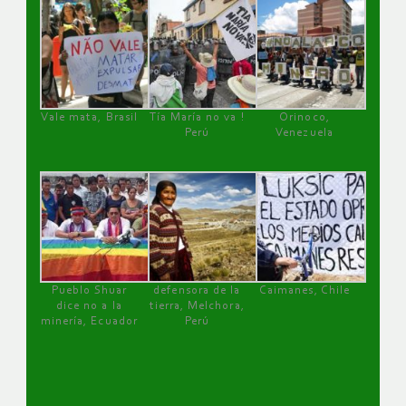
Vale mata, Brasil
Tía María no va !
Orinoco,
Perú
Venezuela
Pueblo Shuar
defensora de la
Caimanes, Chile
dice no a la
tierra, Melchora,
minería, Ecuador
Perú