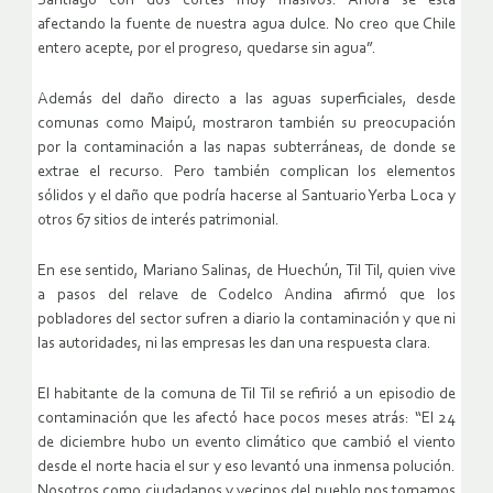
Santiago con dos cortes muy masivos. Ahora se está
afectando la fuente de nuestra agua dulce. No creo que Chile
entero acepte, por el progreso, quedarse sin agua”.
Además del daño directo a las aguas superficiales, desde
comunas como Maipú, mostraron también su preocupación
por la contaminación a las napas subterráneas, de donde se
extrae el recurso. Pero también complican los elementos
sólidos y el daño que podría hacerse al Santuario Yerba Loca y
otros 67 sitios de interés patrimonial.
En ese sentido, Mariano Salinas, de Huechún, Til Til, quien vive
a pasos del relave de Codelco Andina afirmó que los
pobladores del sector sufren a diario la contaminación y que ni
las autoridades, ni las empresas les dan una respuesta clara.
El habitante de la comuna de Til Til se refirió a un episodio de
contaminación que les afectó hace pocos meses atrás: “El 24
de diciembre hubo un evento climático que cambió el viento
desde el norte hacia el sur y eso levantó una inmensa polución.
Nosotros como ciudadanos y vecinos del pueblo nos tomamos