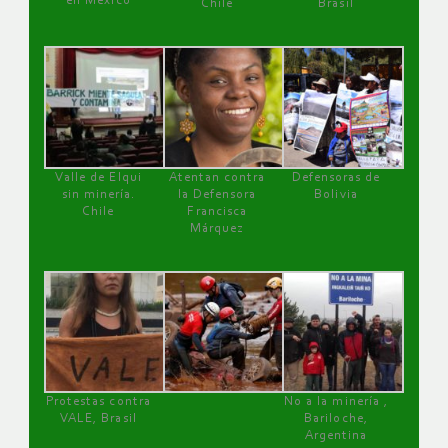
en México
Chile
Brasil
Valle de Elqui
Atentan contra
Defensoras de
sin minería.
la Defensora
Bolivia
Chile
Francisca
Márquez
Protestas contra
No a la minería ,
VALE, Brasil
Bariloche,
Argentina