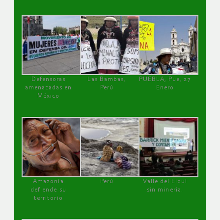
Defensoras
Las Bambas,
PUEBLA, Pue, 27
amenazadas en
Perú
Enero
México
Amazonía
Perú
Valle del Elqui
defiende su
sin minería.
territorio