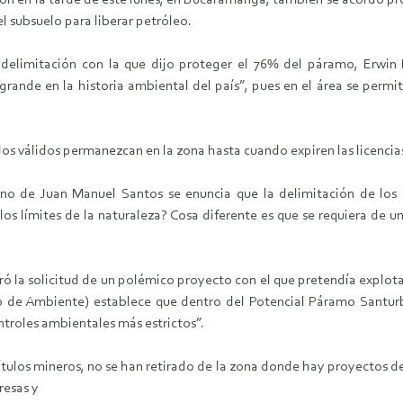
ron en la tarde de este lunes, en Bucaramanga, también se acordó pro
l subsuelo para liberar petróleo.
delimitación con la que dijo proteger el 76% del páramo, Erwin
rande en la historia ambiental del país”, pues en el área se permi
os válidos permanezcan en la zona hasta cuando expiren las licencia
rno de Juan Manuel Santos se enuncia que la delimitación de los
s límites de la naturaleza? Cosa diferente es que se requiera de un
iró la solicitud de un polémico proyecto con el que pretendía explot
rio de Ambiente) establece que dentro del Potencial Páramo Santu
ntroles ambientales más estrictos”.
títulos mineros, no se han retirado de la zona donde hay proyectos d
resas y