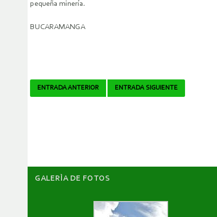
pequeña minería.
BUCARAMANGA
Navegador
ENTRADA ANTERIOR
ENTRADA SIGUIENTE
de
artículos
GALERÌA DE FOTOS