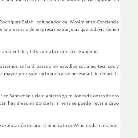
testar por el uso del método de fracking en la explotación
 Rodríguez-Salah, cofundador del Movimiento Conciencia
te la presencia de empresas extranjeras que todavía tienen
s ambientales, tal y como lo expresó el Gobierno.
 páramos se hará basado en estudios sociales, técnicos y
a mayor precisión cartográfica sin necesidad de reducir la
ar en Santurbán a cielo abierto 7,7 millones de onzas de oro
rbán hay áreas en donde la minería se puede llevar a cabo
e explotación de oro. El Sindicato de Mineros de Santander