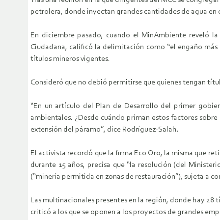
Tras una reunión en la que dirigentes del MCC se congrega
petrolera, donde inyectan grandes cantidades de agua en e
En diciembre pasado, cuando el MinAmbiente reveló la 
Ciudadana, calificó la delimitación como “el engaño más g
títulos mineros vigentes.
Consideró que no debió permitirse que quienes tengan títul
“En un artículo del Plan de Desarrollo del primer gobie
ambientales. ¿Desde cuándo priman estos factores sobre lo
extensión del páramo”, dice Rodríguez-Salah.
El activista recordó que la firma Eco Oro, la misma que ret
durante 15 años, precisa que “la resolución (del Ministe
(“minería permitida en zonas de restauración”), sujeta a co
Las multinacionales presentes en la región, donde hay 28 
criticó a los que se oponen a los proyectos de grandes emp