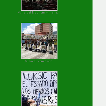
Valle del Elqui sin minería.
Orinoco, Venezuela