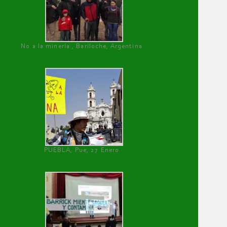
No a la minería , Bariloche, Argentina
PUEBLA, Pue, 27 Enero