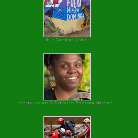
No a Dominga, Chile
Atentan contra la Defensora Francisca Márquez