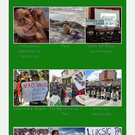
Amazonía
Perú
Valle del Elqui
defiende su
sin minería.
territorio
Vale mata, Brasil
Tía María no va !
Orinoco,
Perú
Venezuela