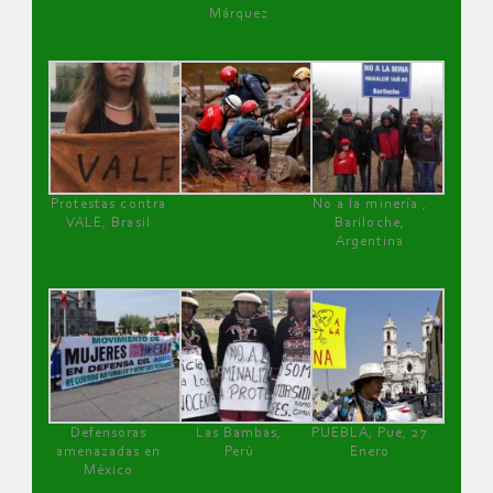
Márquez
Protestas contra
No a la minería ,
VALE, Brasil
Bariloche,
Argentina
Defensoras
Las Bambas,
PUEBLA, Pue, 27
amenazadas en
Perú
Enero
México