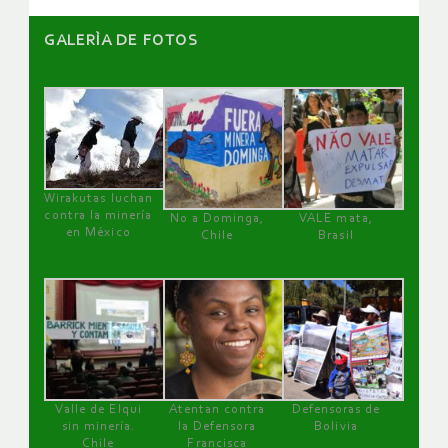
GALERÌA DE FOTOS
Wirakutas luchan
contra la minería
No a Dominga,
VALE mata,
en México
Chile
Brasil
Valle de Elqui
Atentan contra
Defensoras de
sin minería.
la Defensora
Bolivia
Chile
Francisca