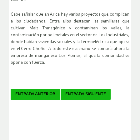
violenta.
Cabe señalar que en Arica hay varios proyectos que complican
a los ciudadanos. Entre ellos destacan las semilleras que
cultivan Maíz Transgénico y contaminan los valles, la
contaminación por polimetales en el sector de Los Industriales,
donde habían viviendas sociales y la termoeléctrica que opera
en el Cerro Chuño. A todo este escenario se sumaría ahora la
empresa de manganeso Los Pumas, al que la comunidad se
opone con fuerza.
Navegador
ENTRADA ANTERIOR
ENTRADA SIGUIENTE
de
artículos