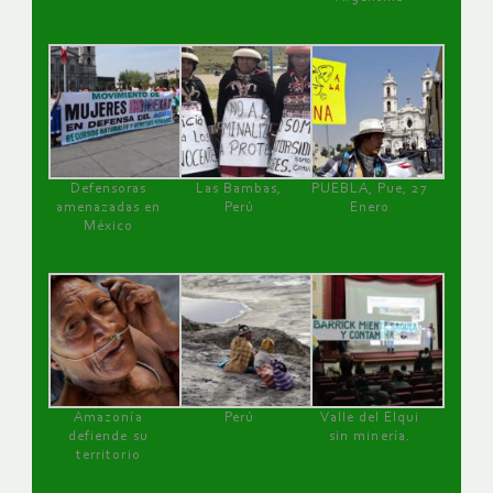
Defensoras
Las Bambas,
PUEBLA, Pue, 27
amenazadas en
Perú
Enero
México
Amazonía
Perú
Valle del Elqui
defiende su
sin minería.
territorio