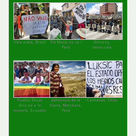
Vale mata, Brasil
Tía María no va !
Orinoco,
Perú
Venezuela
Pueblo Shuar
defensora de la
Caimanes, Chile
dice no a la
tierra, Melchora,
minería, Ecuador
Perú