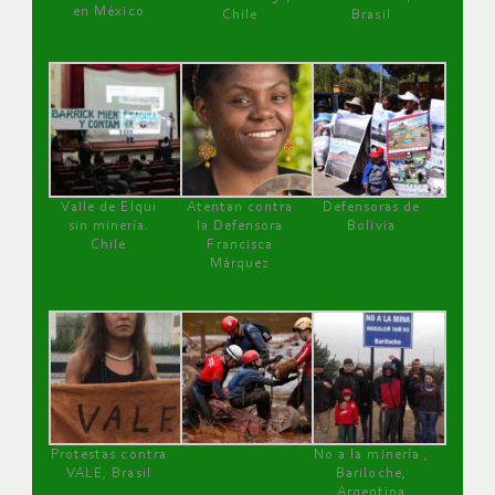
en México
Chile
Brasil
Valle de Elqui
Atentan contra
Defensoras de
sin minería.
la Defensora
Bolivia
Chile
Francisca
Márquez
Protestas contra
No a la minería ,
VALE, Brasil
Bariloche,
Argentina