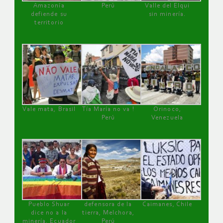
Amazonía
Perú
Valle del Elqui
defiende su
sin minería.
territorio
Vale mata, Brasil
Tía María no va !
Orinoco,
Perú
Venezuela
Pueblo Shuar
defensora de la
Caimanes, Chile
dice no a la
tierra, Melchora,
minería, Ecuador
Perú