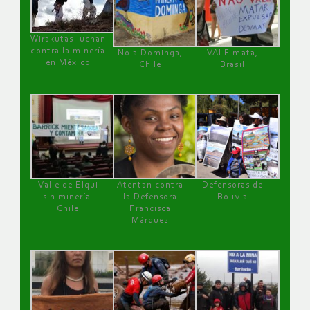
Wirakutas luchan
contra la minería
No a Dominga,
VALE mata,
en México
Chile
Brasil
Valle de Elqui
Atentan contra
Defensoras de
sin minería.
la Defensora
Bolivia
Chile
Francisca
Márquez