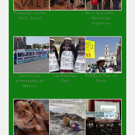
Protestas contra
No a la minería ,
VALE, Brasil
Bariloche,
Argentina
Defensoras
Las Bambas,
PUEBLA, Pue, 27
amenazadas en
Perú
Enero
México