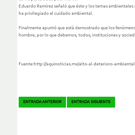
Eduardo Ramírez señaló que éste y los temas ambientales s
ha privilegiado el cuidado ambiental.
Finalmente apuntó que está demostrado que los fenómenos 
hombre, por lo que debemos, todos, instituciones y socie
Fuente:http://aquinoticias.mx/alto-al-deterioro-ambienta
Navegador
ENTRADA ANTERIOR
ENTRADA SIGUIENTE
de
artículos