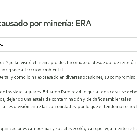
 causado por minería: ERA
AS
z Aguilar visitó el municipio de Chicomuselo, desde donde reiteró 
 una grave alteración ambiental.
que tal y como lo ha expresado en diversas ocasiones, su compromiso 
a de los siete jaguares, Eduardo Ramírez dijo que a toda costa se de
sos, dejando una estela de contaminación y de daños ambientales.
onan es división entre las comunidades, por lo que entendemos el r
organizaciones campesinas y sociales ecológicas que legalmente se ha