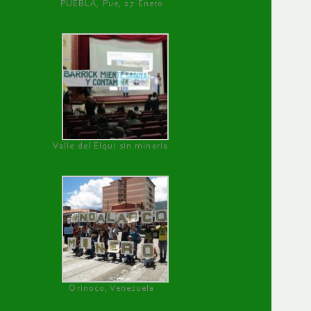
PUEBLA, Pue, 27 Enero
Valle del Elqui sin minería.
Orinoco, Venezuela