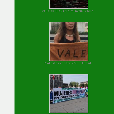
Valle de Elqui sin minería. Chile
Protestas contra VALE, Brasil