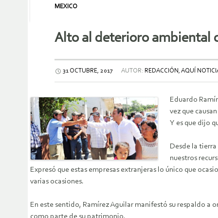
MEXICO
Alto al deterioro ambiental
31 OCTUBRE, 2017
AUTOR:
REDACCIÓN, AQUÍ NOTICI
Eduardo Ramíre
vez que causan
Y es que dijo 
Desde la tierr
nuestros recur
Expresó que estas empresas extranjeras lo único que ocasi
varias ocasiones.
En este sentido, Ramírez Aguilar manifestó su respaldo a 
como parte de su patrimonio.