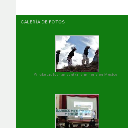
GALERÌA DE FOTOS
Wirakutas luchan contra la minería en México