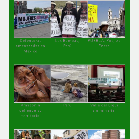
Defensoras
Las Bambas,
PUEBLA, Pue, 27
amenazadas en
Perú
Enero
México
Amazonía
Perú
Valle del Elqui
defiende su
sin minería.
territorio