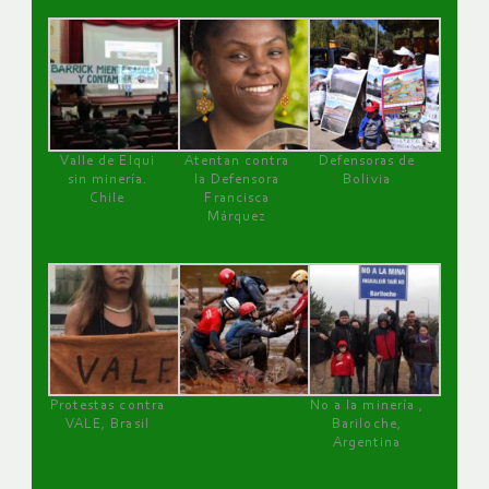
Valle de Elqui
Atentan contra
Defensoras de
sin minería.
la Defensora
Bolivia
Chile
Francisca
Márquez
Protestas contra
No a la minería ,
VALE, Brasil
Bariloche,
Argentina