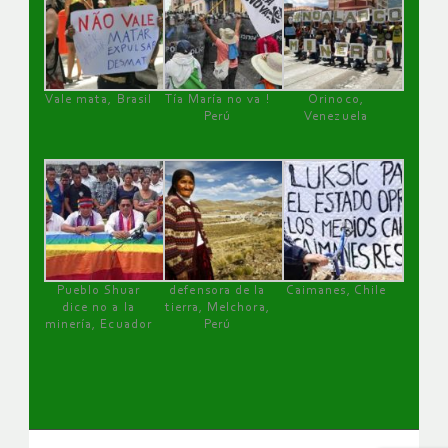
Vale mata, Brasil
Tía María no va !
Orinoco,
Perú
Venezuela
Pueblo Shuar
defensora de la
Caimanes, Chile
dice no a la
tierra, Melchora,
minería, Ecuador
Perú