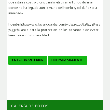
que están a cuatro o cinco mil metros en el fondo del mar,
donde no ha llegado aún la mano del hombre, «el daño sería
inmenso». EFE
Fuente:http://www.lavanguardia.com/vida/20170828/438912
74732/alianza-para-la-proteccion-de-los-oceanos-pide-evitar-
la-exploracion-minera.html
Navegador
ENTRADA ANTERIOR
ENTRADA SIGUIENTE
de
artículos
GALERÌA DE FOTOS