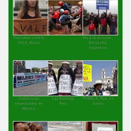
Protestas contra
No a la minería ,
VALE, Brasil
Bariloche,
Argentina
Defensoras
Las Bambas,
PUEBLA, Pue, 27
amenazadas en
Perú
Enero
México