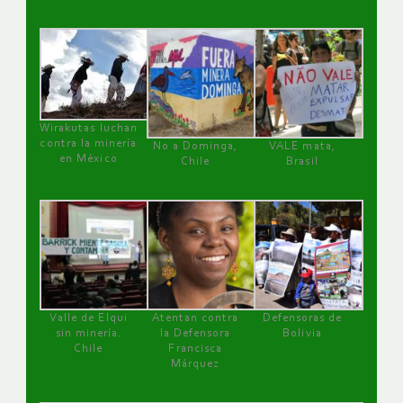
Wirakutas luchan
contra la minería
No a Dominga,
VALE mata,
en México
Chile
Brasil
Valle de Elqui
Atentan contra
Defensoras de
sin minería.
la Defensora
Bolivia
Chile
Francisca
Márquez