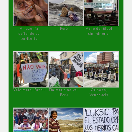
Amazonía
Perú
Valle del Elqui
defiende su
sin minería.
territorio
Vale mata, Brasil
Tía María no va !
Orinoco,
Perú
Venezuela