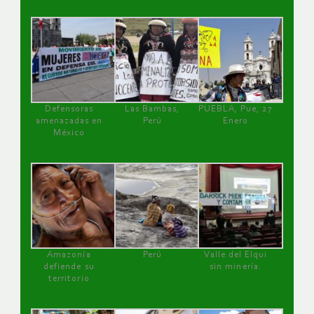
Defensoras
Las Bambas,
PUEBLA, Pue, 27
amenazadas en
Perú
Enero
México
Amazonía
Perú
Valle del Elqui
defiende su
sin minería.
territorio