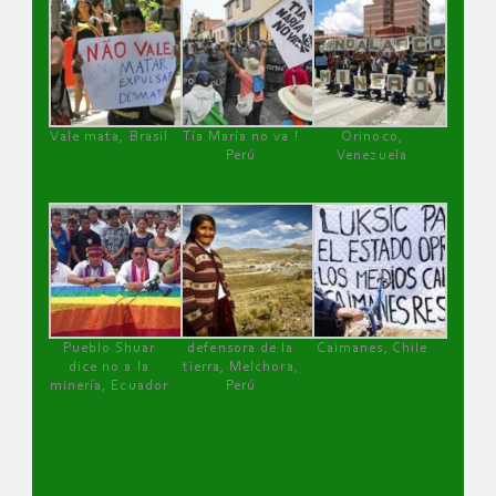
Vale mata, Brasil
Tía María no va !
Orinoco,
Perú
Venezuela
Pueblo Shuar
defensora de la
Caimanes, Chile
dice no a la
tierra, Melchora,
minería, Ecuador
Perú