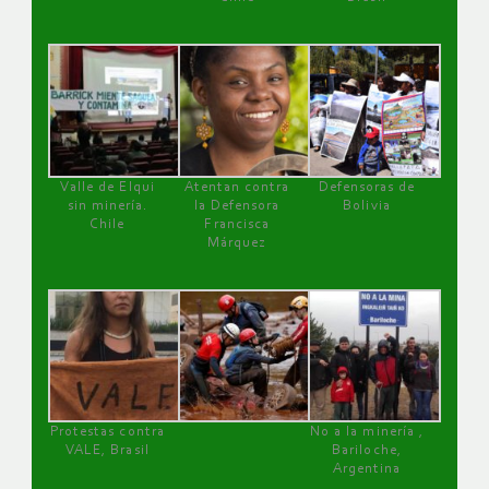
Valle de Elqui
Atentan contra
Defensoras de
sin minería.
la Defensora
Bolivia
Chile
Francisca
Márquez
Protestas contra
No a la minería ,
VALE, Brasil
Bariloche,
Argentina