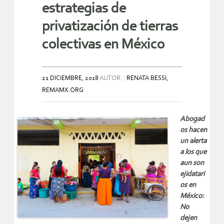
estrategias de
privatización de tierras
colectivas en México
21 DICIEMBRE, 2018
AUTOR:
RENATA BESSI,
REMAMX.ORG
Abogad
os hacen
un alerta
a los que
aun son
ejidatari
os en
México:
No
dejen