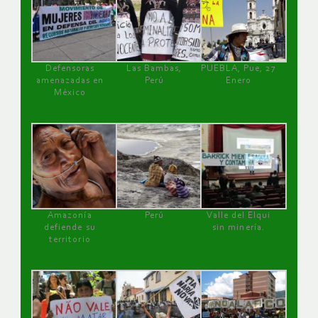
Defensoras
Las Bambas,
PUEBLA, Pue, 27
amenazadas en
Perú
Enero
México
Amazonía
Perú
Valle del Elqui
defiende su
sin minería.
territorio