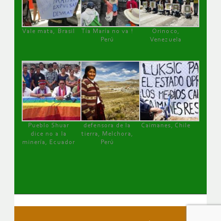
Vale mata, Brasil
Tía María no va !
Orinoco,
Perú
Venezuela
Pueblo Shuar
defensora de la
Caimanes, Chile
dice no a la
tierra, Melchora,
minería, Ecuador
Perú