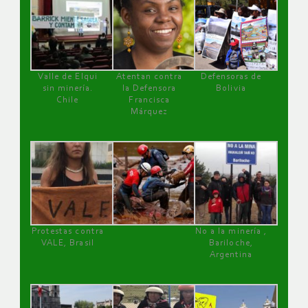
Valle de Elqui
Atentan contra
Defensoras de
sin minería.
la Defensora
Bolivia
Chile
Francisca
Márquez
Protestas contra
No a la minería ,
VALE, Brasil
Bariloche,
Argentina