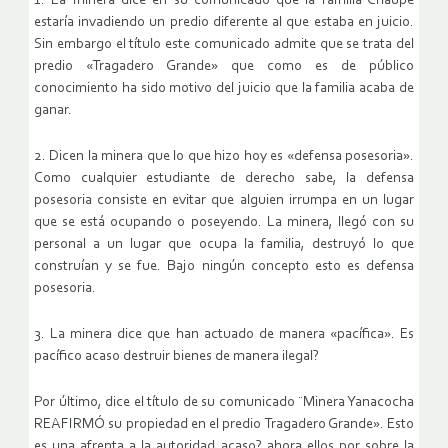
1. La minera dice en su comunicado que la familia Chaupe
estaría invadiendo un predio diferente al que estaba en juicio.
Sin embargo el título este comunicado admite que se trata del
predio «Tragadero Grande» que como es de público
conocimiento ha sido motivo del juicio que la familia acaba de
ganar.
2. Dicen la minera que lo que hizo hoy es «defensa posesoria».
Como cualquier estudiante de derecho sabe, la defensa
posesoria consiste en evitar que alguien irrumpa en un lugar
que se está ocupando o poseyendo. La minera, llegó con su
personal a un lugar que ocupa la familia, destruyó lo que
construían y se fue. Bajo ningún concepto esto es defensa
posesoria.
3. La minera dice que han actuado de manera «pacífica». Es
pacífico acaso destruir bienes de manera ilegal?
Por último, dice el título de su comunicado ¨Minera Yanacocha
REAFIRMÓ su propiedad en el predio Tragadero Grande». Esto
es una afrenta a la autoridad acaso? ahora ellos por sobre la