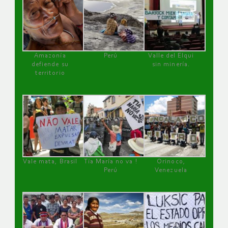
Amazonía
Perú
Valle del Elqui
defiende su
sin minería.
territorio
Vale mata, Brasil
Tía María no va !
Orinoco,
Perú
Venezuela