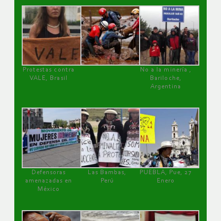
Protestas contra
No a la minería ,
VALE, Brasil
Bariloche,
Argentina
Defensoras
Las Bambas,
PUEBLA, Pue, 27
amenazadas en
Perú
Enero
México