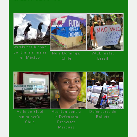
Wirakutas luchan
contra la minería
No a Dominga,
VALE mata,
en México
Chile
Brasil
Valle de Elqui
Atentan contra
Defensoras de
sin minería.
la Defensora
Bolivia
Chile
Francisca
Márquez