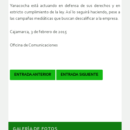
Yanacocha está actuando en defensa de sus derechos y en
estricto cumplimiento de la ley. Así lo seguirá haciendo, pese a
las campañas mediáticas que buscan descalificar a la empresa.
Cajamarca, 3 de febrero de 2015
Oficina de Comunicaciones
Navegador
ENTRADA ANTERIOR
ENTRADA SIGUIENTE
de
artículos
GALERÌA DE FOTOS