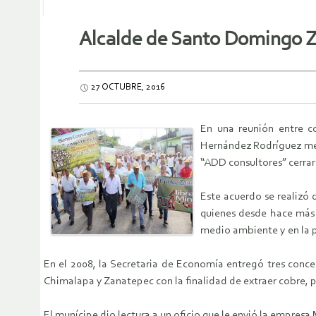
Alcalde de Santo Domingo Z
27 OCTUBRE, 2016
En una reunión entre c
Hernández Rodríguez med
“ADD consultores” cerrar
Este acuerdo se realizó
quienes desde hace más d
medio ambiente y en la 
En el 2008, la Secretaria de Economía entregó tres conce
Chimalapa y Zanatepec con la finalidad de extraer cobre, p
El munícipe dio lectura a un oficio que le envió la empresa 