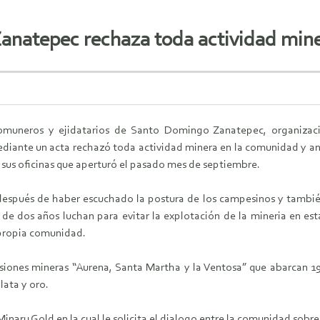
anatepec rechaza toda actividad min
omuneros y ejidatarios de Santo Domingo Zanatepec, organizacion
iante un acta rechazó toda actividad minera en la comunidad y anun
 sus oficinas que aperturó el pasado mes de septiembre.
 después de haber escuchado la postura de los campesinos y tambi
e dos años luchan para evitar la explotación de la mineria en esta
propia comunidad.
siones mineras “Aurena, Santa Martha y la Ventosa” que abarcan 1
lata y oro.
Minaru Gold en la cual le solicita el dialogo entre la comunidad sobre