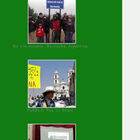
No a la minería , Bariloche, Argentina
PUEBLA, Pue, 27 Enero