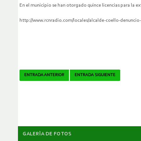
En el municipio se han otorgado quince licencias para la e
http://www.rcnradio.com/locales/alcalde-coello-denuncio
Navegador
ENTRADA ANTERIOR
ENTRADA SIGUIENTE
de
artículos
GALERÌA DE FOTOS