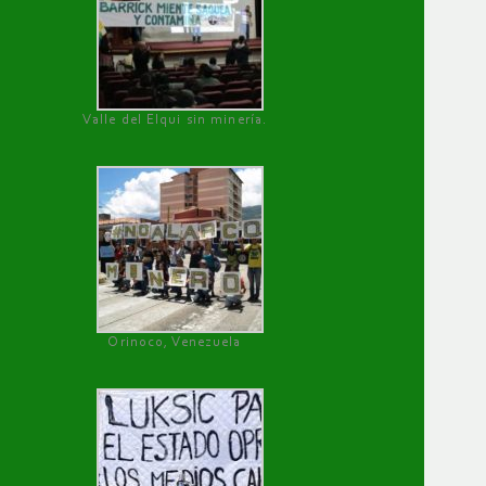
Valle del Elqui sin minería.
Orinoco, Venezuela