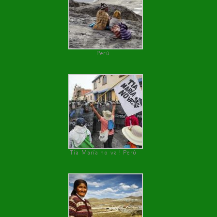
Perú
Tía María no va ! Perú