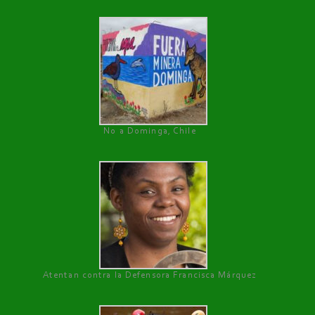
No a Dominga, Chile
Atentan contra la Defensora Francisca Márquez