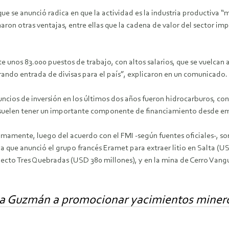
se anunció radica en que la actividad es la industria productiva “má
aron otras ventajas, entre ellas que la cadena de valor del sector im
 unos 83.000 puestos de trabajo, con altos salarios, que se vuelcan a
ando entrada de divisas para el país”, explicaron en un comunicado.
uncios de inversión en los últimos dos años fueron hidrocarburos, co
ue suelen tener un importante componente de financiamiento desde em
mamente, luego del acuerdo con el FMI -según fuentes oficiales-, so
 que anunció el grupo francés Eramet para extraer litio en Salta (US
yecto Tres Quebradas (USD 380 millones), y en la mina de Cerro Vang
a Guzmán a promocionar yacimientos mineros