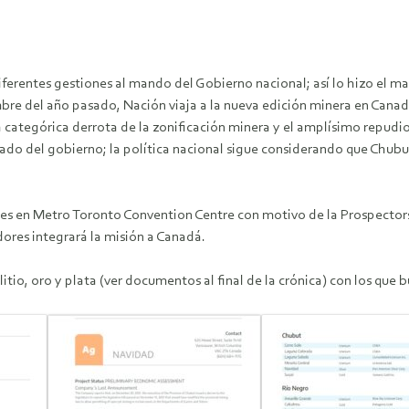
erentes gestiones al mando del Gobierno nacional; así lo hizo el ma
mbre del año pasado, Nación viaja a la nueva edición minera en Can
la categórica derrota de la zonificación minera y el amplísimo repudi
ado del gobierno; la política nacional sigue considerando que Chubu
siones en Metro Toronto Convention Centre con motivo de la Prospecto
dores integrará la misión a Canadá.
tio, oro y plata (ver documentos al final de la crónica) con los que bu