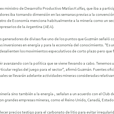
x ministro de Desarrollo Productivo Matías Kulfas, que iba a partici
dores iba tomando dimensión en las semanas previas a la convención,
istro de Economía menciona habitualmente a la minería como un secto
mpresarios de la Argentina (AEA).
ores generadores de divisas fue uno de los puntos que Guzmán señaló 
s inversiones en energía y para la economía del conocimiento. “Es u
alienten los movimientos especulativos de corto plazo pero que faci
uir avanzando con la política que se viene llevando a cabo. Tenemos
icular reglas del juego para el sector”, afirmó Guzmán. Fuentes ofic
ales se llevarán adelante actividades mineras consideradas relativamen
minería sino también a la energía-, señalan a un acuerdo con el Club 
 con grandes empresas mineras, como el Reino Unido, Canadá, Estado
cer precios testigo para el carbonato de litio para evitar irregular