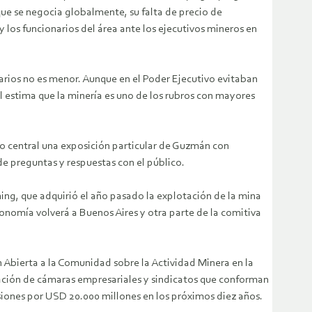
que se negocia globalmente, su falta de precio de
 los funcionarios del área ante los ejecutivos mineros en
biarios no es menor. Aunque en el Poder Ejecutivo evitaban
l estima que la minería es uno de los rubros con mayores
to central una exposición particular de Guzmán con
e preguntas y respuestas con el público.
ing, que adquirió el año pasado la explotación de la mina
onomía volverá a Buenos Aires y otra parte de la comitiva
 Abierta a la Comunidad sobre la Actividad Minera en la
pación de cámaras empresariales y sindicatos que conforman
siones por USD 20.000 millones en los próximos diez años.