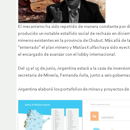
El mecanismo ha sido repetido de manera constante por dif
producido un notable estallido social de rechazo en dicie
mineros existentes en la provincia de Chubut. Más allá de 
“enterrado” el plan minero y Matías Kulfas haya sido eyect
el encargado de avanzar con el lobby internacional.
Del 13 al 15 de junio, Argentina estará a la caza de inver
secretaria de Minería, Fernanda Ávila, junto a seis goberna
Argentina elaboró los portafolios de minas y proyectos de li