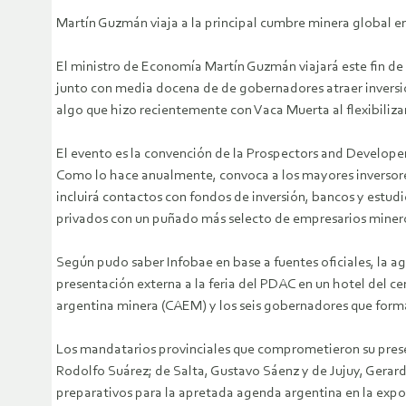
Martín Guzmán viaja a la principal cumbre minera global 
El ministro de Economía Martín Guzmán viajará este fin d
junto con media docena de de gobernadores atraer inversion
algo que hizo recientemente con Vaca Muerta al flexibiliza
El evento es la convención de la Prospectors and Developer
Como lo hace anualmente, convoca a los mayores inversores
incluirá contactos con fondos de inversión, bancos y estu
privados con un puñado más selecto de empresarios miner
Según pudo saber Infobae en base a fuentes oficiales, la a
presentación externa a la feria del PDAC en un hotel del c
argentina minera (CAEM) y los seis gobernadores que forma
Los mandatarios provinciales que comprometieron su presen
Rodolfo Suárez; de Salta, Gustavo Sáenz y de Jujuy, Gerar
preparativos para la apretada agenda argentina en la expos