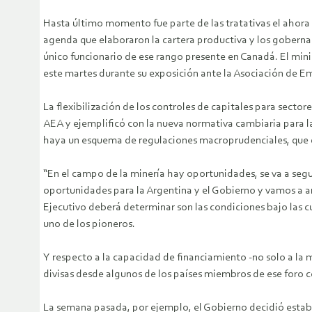
Hasta último momento fue parte de las tratativas el ahora e
agenda que elaboraron la cartera productiva y los goberna
único funcionario de ese rango presente en Canadá. El min
este martes durante su exposición ante la Asociación de E
La flexibilización de los controles de capitales para sect
AEA y ejemplificó con la nueva normativa cambiaria para la
haya un esquema de regulaciones macroprudenciales, que des
“En el campo de la minería hay oportunidades, se va a seg
oportunidades para la Argentina y el Gobierno y vamos a art
Ejecutivo deberá determinar son las condiciones bajo las cu
uno de los pioneros.
Y respecto a la capacidad de financiamiento -no solo a la 
divisas desde algunos de los países miembros de ese foro
La semana pasada, por ejemplo, el Gobierno decidió estable