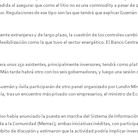
medida al asegurar que como el litio no es una commodity a pesar de 
o. Regulaciones de ese tipo son las que tendrá que explicar Guzmán y
lmente extranjeras y de largo plazo, la cuestión de los controles cam
exibilización como la que tuvo el sector energético. El Banco Centra
era unos 150 asistentes, principalmente inversores, tendrá como pla
Más tarde habrá otro con los seis gobernadores, y luego una sesión d
Guzmán y Ávila participarán de otro panel organizado por Lundin Min
ía, tras un encuentro más privado con empresarios, el ministro de Ec
ivo había anunciado la puesta en marcha del Sistema de Información
ta a la Comunidad (Memac), ambas iniciativas inéditas, con partici
bito de discusión y estimaron que la actividad podría implicar inver