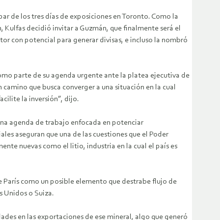
par de los tres días de exposiciones en Toronto. Como la
 Kulfas decidió invitar a Guzmán, que finalmente será el
r con potencial para generar divisas, e incluso la nombró
como parte de su agenda urgente ante la platea ejecutiva de
n camino que busca converger a una situación en la cual
lite la inversión”, dijo.
 una agenda de trabajo enfocada en potenciar
iales aseguran que una de las cuestiones que el Poder
te nuevas como el litio, industria en la cual el país es
de París como un posible elemento que destrabe flujo de
s Unidos o Suiza.
idades en las exportaciones de ese mineral, algo que generó