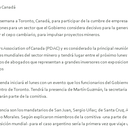
en Canadá
e semana a Toronto, Canadá, para participar de la cumbre de empres
es para un sector que el Gobierno considera decisivo para la genera
r el cepo cambiario, para impulsar proyectos mineros.
s Association of Canada (PDAC) y es considerado la principal reunión
 mundiales del sector minero y tendrá lugar entre el próximo lunes 
dios de abogados que representan a grandes inversores con exposicio
os
genda iniciará el lunes con un evento que los funcionarios del Gobie
entro de Toronto. Tendrá la presencia de Martín Guzmán, la secretaria
rán parte de la comitiva.
cia son los mandatarios de San Juan, Sergio Uñac; de Santa Cruz, Al
do Morales. Según explicaron miembros de la comitiva -una parte de 
ición mundial- para el caso argentino sería la primera vez que viaje 